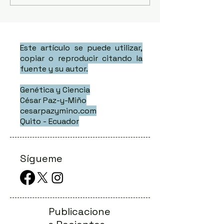
Este artículo se puede utilizar,
copiar o reproducir citando la
fuente y su autor.
Genética y Ciencia
César Paz-y-Miño
cesarpazymino.com
Quito - Ecuador
Sígueme
Publicacione