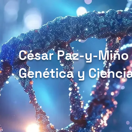
César Paz-y-Miño
Genética y Cienci