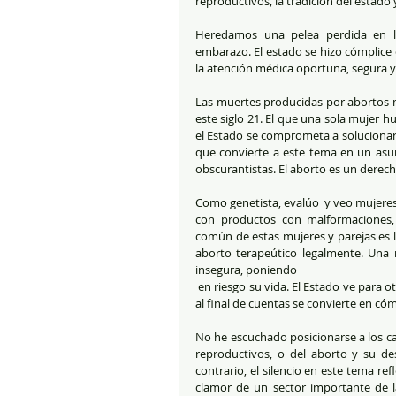
reproductivos, la tradición del estado y 
Heredamos una pelea perdida en lo
embarazo. El estado se hizo cómplice d
la atención médica oportuna, segura y 
Las muertes producidas por abortos m
este siglo 21. El que una sola mujer h
el Estado se comprometa a solucionar 
que convierte a este tema en un asunt
obscurantistas. El aborto es un derec
Como genetista, evalúo  y veo mujeres
con productos con malformaciones, 
común de estas mujeres y parejas es l
aborto terapeútico legalmente. Una 
insegura, poniendo
 en riesgo su vida. El Estado ve para otro lado, trata de esconder su apatía tras argumentos morales o de credo, 
al final de cuentas se convierte en cómp
No he escuchado posicionarse a los can
reproductivos, o del aborto y su des
contrario, el silencio en este tema refl
clamor de un sector importante de la