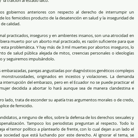
 la traición al estado laico.
s gobiernos anteriores con respecto al derecho de interrumpir un 
e los femicidios producto de la desatención en salud y la inseguridad de 
de calidad. 
al practicados, inseguros y en ambientes insanos, son una atrocidad en 
ubiera muerto por un aborto mal practicado, es razón suficiente para que 
esta problemática. Y hay más de 3 mil muertes por abortos inseguros, lo 
o de salud pública alejada de mitos, creencias personales o ideologías 
ho y seguiremos impulsándolo. 
 embarazadas, parejas angustiadas por diagnósticos genéticos complejos 
monstruosidades, originados en incestos y violaciones. La demanda 
a interrupción del embarazo, pero en el Ecuador no se puede practicar el 
mujer decidida a abortar lo hará aunque sea de manera clandestina e 
lice de femicidio.  
didatos, a ninguno de ellos, sobre la defensa de los derechos sexuales y 
penalización. Tampoco los periodistas preguntan al respecto. Todo lo 
eja el temor político a plantearlo de frente, con lo cual dejan a un lado el 
 sociedad que está luchando por este derecho. Al ignorar el tema, se 