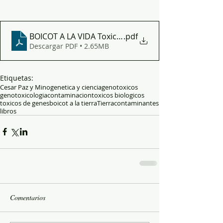
BOICOT A LA VIDA Toxicos de genes
.pdf
Descargar PDF • 2.65MB
Etiquetas:
Cesar Paz y Mino
genetica y ciencia
genotoxicos
genotoxicologia
contaminacion
toxicos biologicos
toxicos de genes
boicot a la tierra
Tierra
contaminantes
libros
Comentarios