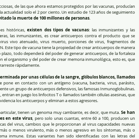
ciosas, de las que ahora estamos protegidos por las vacunas, producían 
a actualidad solo el 2 por ciento. Un estudio de 123 años de seguimiento 
vitado la muerte de 100 millones de personas
.  
s históricas, 
existen dos tipos de vacunas
: las inmunizantes y las 
meras, las inmunizantes, es crear anticuerpos contra el producto que se 
irus vivo atenuado, virus muerto, porciones de virus, fragmentos de 
N. Este tipo de vacuna tiene la propiedad de crear anticuerpos de manera 
 plazo, todo dependerá del poder de generar anticuerpos, de la fortaleza 
n el organismo y del poder de crear memoria inmunológica, esto es, que 
trarreste rápidamente.  
rminada por unas células de la sangre, glóbulos blancos, llamados 
 pone en contacto con un antígeno (vacuna, bacteria, virus, parásito, 
nte un grupo de anticuerpos defensivos, las famosas Inmunoglobulinas. 
entran en juego los linfocitos T o llamados también células asesinas, que 
idencia los anticuerpos y eliminan a estos agresores.  
particular, tienen un genoma muy cambiante, es decir, que muta. 
Se han 
es en este virus
, pero solo unas cuantas, entre 60 a 100, producen un 
cas del virus, cambios que le proporcionan al virus capacidades nuevas 
ás o menos virulento, más o menos agresivo en los síntomas, más o 
ma inmune. Estas variantes han sido identificadas con las letras del 