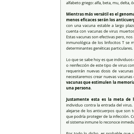
alfabeto griego: alfa, beta, mu, delta, óm
Mientras más versátil es el genom
menos eficaces serán los anticuerp
con una vacuna estable a largo plazo
cuenta con vacunas de virus muertos,
Estas vacunas son efectivas pero, nos 
inmunológica de los linfocitos T se m
determinantes genéticas particulares.
Lo que se sabe hoy es que individuos
o reinfección de este tipo de virus c
requerirán nuevas dosis de vacunas o 
necesitaremos crear nuevas vacunas qu
vacunas que estimulen la memoria in
una persona
.  
Justamente esta es la meta de la
individuo contra la entrada del virus
alejarse de los anticuerpos que son t
que podría proteger de la infección. Con
el sistema inmune lo reconoce inmediat
Por todo lo dicho, es probable que u