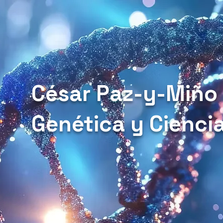
César Paz-y-Miño
Genética y Cienci