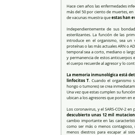
Hace cien años las enfermedades infec
más del 50 por ciento de muertes, en l
de vacunas muestra que 
estas han e
Independientemente de sus bondade
esterilizantes. La función de las pri
introduce en el organismo, sea un v
proteínas o las más actuales ARN o AD
temporal sea a corto, mediano o largo
y permanencia de estos anticuerpos e
el cuerpo recuerde al agresor y lo con
La memoria inmunológica está dete
linfocitos T
. Cuando el organismo se
hongo o tumores) se crea inmediatame
Una vez que estas cumplen su función, 
ubican a los agresores que ponen en ev
Los coronavirus, y el SARS-COV-2 en 
descubierto unas 12 mil mutacion
cambio importante en las característi
como ser más o menos contagioso, m
menos diestros para escapar al siste