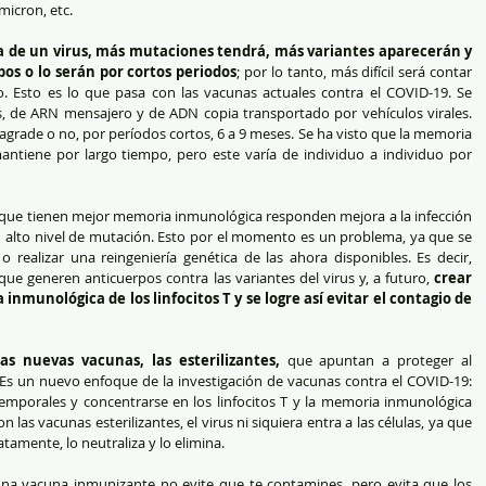
icron, etc.    
a de un virus, más mutaciones tendrá, más variantes aparecerán y 
os o lo serán por cortos periodos
; por lo tanto, más difícil será contar 
. Esto es lo que pasa con las vacunas actuales contra el COVID-19. Se 
 de ARN mensajero y de ADN copia transportado por vehículos virales. 
agrade o no, por períodos cortos, 6 a 9 meses. Se ha visto que la memoria 
antiene por largo tiempo, pero este varía de individuo a individuo por 
 que tienen mejor memoria inmunológica responden mejora a la infección 
on alto nivel de mutación. Esto por el momento es un problema, ya que se 
realizar una reingeniería genética de las ahora disponibles. Es decir, 
e generen anticuerpos contra las variantes del virus y, a futuro, 
crear 
munológica de los linfocitos T y se logre así evitar el contagio de 
s nuevas vacunas, las esterilizantes,
 que apuntan a proteger al 
. Es un nuevo enfoque de la investigación de vacunas contra el COVID-19: 
emporales y concentrarse en los linfocitos T y la memoria inmunológica 
 las vacunas esterilizantes, el virus ni siquiera entra a las células, ya que 
amente, lo neutraliza y lo elimina.  
na vacuna inmunizante no evite que te contamines, pero evita que los 