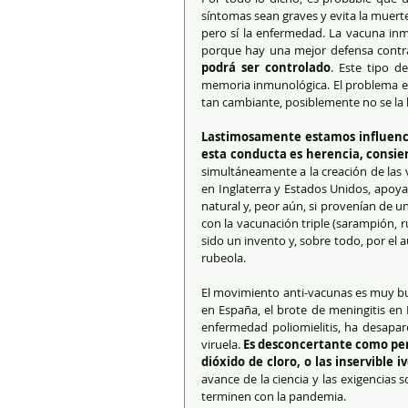
síntomas sean graves y evita la muert
pero sí la enfermedad. La vacuna inm
porque hay una mejor defensa contra 
podrá ser controlado
. Este tipo d
memoria inmunológica. El problema es q
tan cambiante, posiblemente no se la 
Lastimosamente estamos influenci
esta conducta es herencia, consie
simultáneamente a la creación de las va
en Inglaterra y Estados Unidos, apoy
natural y, peor aún, si provenían de u
con la vacunación triple (sarampión, 
sido un invento y, sobre todo, por e
rubeola.  
El movimiento anti-vacunas es muy bul
en España, el brote de meningitis en E
enfermedad poliomielitis, ha desapare
viruela. 
Es desconcertante como per
dióxido de cloro, o las inservible 
avance de la ciencia y las exigencias
terminen con la pandemia.  