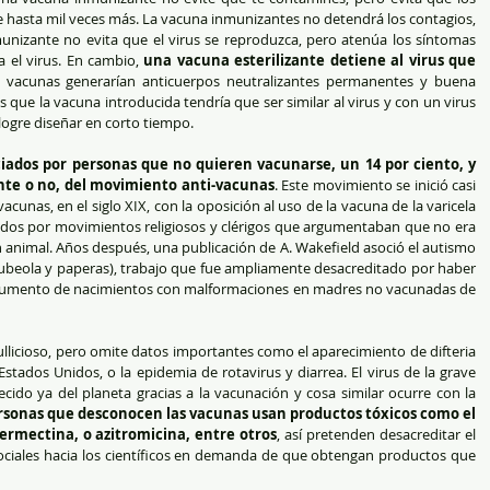
e hasta mil veces más. La vacuna inmunizantes no detendrá los contagios, 
unizante no evita que el virus se reproduzca, pero atenúa los síntomas 
el virus. En cambio, 
una vacuna esterilizante detiene al virus que 
e vacunas generarían anticuerpos neutralizantes permanentes y buena 
ue la vacuna introducida tendría que ser similar al virus y con un virus 
logre diseñar en corto tiempo.
ados por personas que no quieren vacunarse, un 14 por ciento, y 
nte o no, del movimiento anti-vacunas
. Este movimiento se inició casi 
cunas, en el siglo XIX, con la oposición al uso de la vacuna de la varicela 
ados por movimientos religiosos y clérigos que argumentaban que no era 
n animal. Años después, una publicación de A. Wakefield asoció el autismo 
rubeola y paperas), trabajo que fue ampliamente desacreditado por haber 
l aumento de nacimientos con malformaciones en madres no vacunadas de 
licioso, pero omite datos importantes como el aparecimiento de difteria 
stados Unidos, o la epidemia de rotavirus y diarrea. El virus de la grave 
cido ya del planeta gracias a la vacunación y cosa similar ocurre con la 
sonas que desconocen las vacunas usan productos tóxicos como el 
ivermectina, o azitromicina, entre otros
, así pretenden desacreditar el 
 sociales hacia los científicos en demanda de que obtengan productos que 