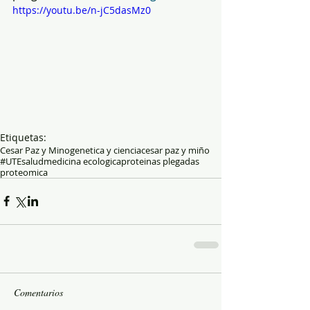
https://youtu.be/n-jC5dasMz0
Etiquetas:
Cesar Paz y Mino
genetica y ciencia
cesar paz y miño
#UTEsalud
medicina ecologica
proteinas plegadas
proteomica
Comentarios