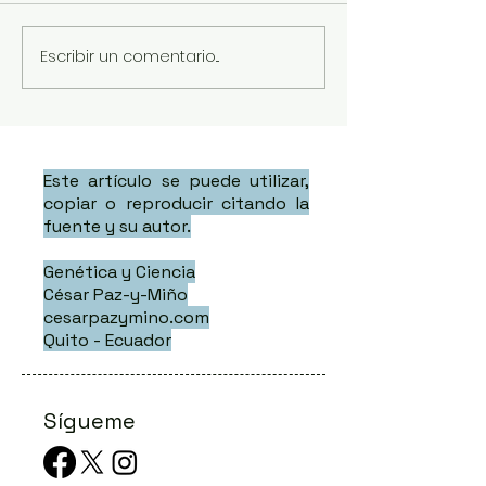
Escribir un comentario...
Este artículo se puede utilizar,
copiar o reproducir citando la
fuente y su autor.
Genética y Ciencia
César Paz-y-Miño
cesarpazymino.com
Quito - Ecuador
Sígueme