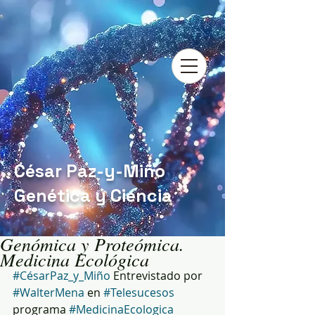
César Paz-y-Miño
Genética y Ciencia
Genómica y Proteómica.
Medicina Ecológica
#CésarPaz_y_Miño
 Entrevistado por 
#WalterMena
 en 
#Telesucesos
programa 
#MedicinaEcologica