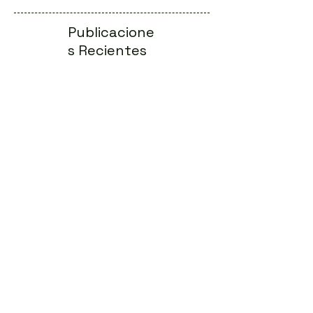
Publicacione
s Recientes
La odisea del diagnóstico en las
llamadas enfermedades raras
Conferencias Online: eventos genéticos
digitales al alcance de todos
Principios de la Terapia Génica:
Funcionamiento y Beneficios
Migraña: el papel del cerebro, los
genes y las hormonas
Controversias éticas en genética: Un
debate actual