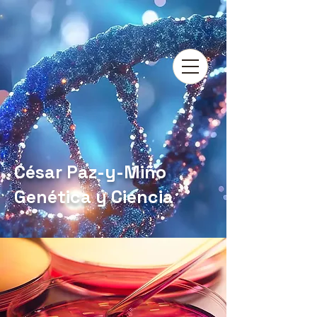
César Paz-y-Miño
Genética y Ciencia