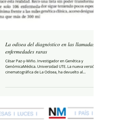
La odisea del diagnóstico en las llamadas
enfermedades raras
César Paz-y-Miño. Investigador en Genética y
GenómicaMédica. Universidad UTE. La nueva versión
cinematográfica de La Odisea, ha devuelto al
presente una historia antigua: la del ser humano que
intenta regresar a casa después de la destrucción y la
guerra. Troya cae, los vencedores parten, pero la