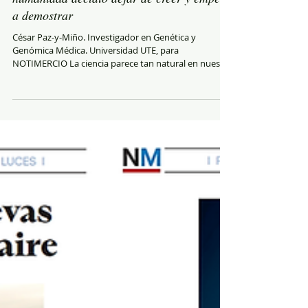
La invención de la ciencia: cuando la
humanidad decidió dejar de creer y empezó
a demostrar
César Paz-y-Miño. Investigador en Genética y
Genómica Médica. Universidad UTE, para
NOTIMERCIO La ciencia parece tan natural en nuestra
vida cotidiana que pocas veces nos preguntamos
cuándo nació realmente. Convivimos con teléfonos
inteligentes, vacunas, inteligencia artificial, satélites,
secuenciación del ADN y medicina personalizada
como si fueran la consecuencia lógica de la evolución