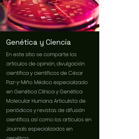
Genética y Ciencia
En este sitio se comparte los
artículos de opinión, divulgación
científica y científicos de César
Paz-y-Miño. Médico especializado
en Genética Clínica y Genética
Molecular Humana. Articulista de
periódicos y revistas de difusión
científica, así como los artículos en
Journals especializados en
genética.