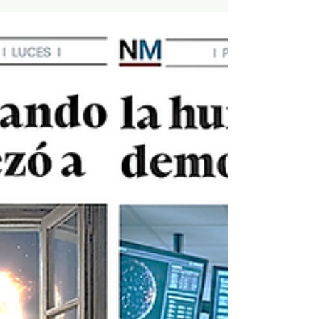
Migraña: el papel del cerebro, los genes y
las hormonas
César Paz-y-Miño. Investigador en Genómica Médica.
Universidad UTE La migraña fue reducida a un
estereotipo injusto y machista: una enfermedad de
mujeres "nerviosas", "histéricas" o incapaces de
manejar el estrés. Hoy la neurociencia ha
desmontado esa visión. La migraña es un trastorno
neurológico complejo, con una sólida base genética,
en el que interactúan el cerebro, las hormonas, el
sistema inmunitario y el ambiente. Comprender esta
red biológica no solo elimina prejuicio