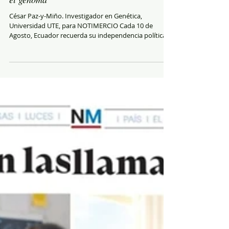
La verdadera independencia se escribe en
el genoma
César Paz-y-Miño. Investigador en Genética,
Universidad UTE, para NOTIMERCIO Cada 10 de
Agosto, Ecuador recuerda su independencia política.
En pleno siglo XXI, la libertad de una nación, no se
mide únicamente por sus fronteras o sus
instituciones; debe evaluarse por su capacidad para
proteger el patrimonio biológico de su población. Un
país es verdaderamente independiente, cuando sus
ciudadanos desarrollan plenamente su potencial
físico e intelectual gracias a la salud, la nu