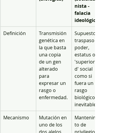
nista - 
falacia 
ideológica)
Definición
Transmisión 
Supuesto 
genética en 
traspaso de 
la que basta 
poder, 
una copia 
estatus o 
de un gen 
'superiorida
alterado 
d' social 
para 
como si 
expresar un 
fuera un 
rasgo o 
rasgo 
enfermedad.
biológico 
inevitable.
Mecanismo
Mutación en 
Mantenimien
uno de los 
to de 
dos alelos 
privilegios 