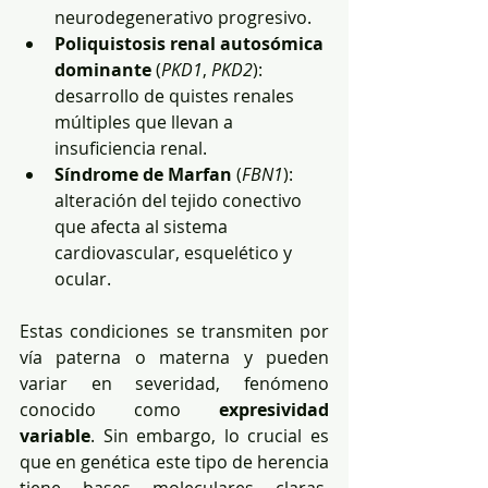
neurodegenerativo progresivo.
Poliquistosis renal autosómica 
dominante
 (
PKD1
, 
PKD2
): 
desarrollo de quistes renales 
múltiples que llevan a 
insuficiencia renal.
Síndrome de Marfan
 (
FBN1
): 
alteración del tejido conectivo 
que afecta al sistema 
cardiovascular, esquelético y 
ocular.
Estas condiciones se transmiten por 
vía paterna o materna y pueden 
variar en severidad, fenómeno 
conocido como 
expresividad 
variable
. Sin embargo, lo crucial es 
que en genética este tipo de herencia 
tiene bases moleculares claras, 