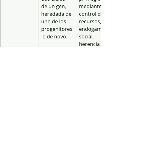
de un gen, 
mediante 
heredada de 
control de 
uno de los 
recursos, 
progenitores
endogamia 
 o de novo.
social, 
herencia 
económica y 
redes de 
influencia.
Ejemplos
Enfermedad 
Élites 
de 
políticas o 
Huntington, 
económicas 
poliquistosis 
que 
renal 
perpetúan 
autosómica 
su posición, 
dominante, 
familias 
síndrome de 
dinásticas, 
Marfan.
monarquías.