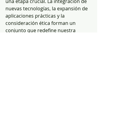
una etapa crucial. La integración de 
nuevas tecnologías, la expansión de 
aplicaciones prácticas y la 
consideración ética forman un 
conjunto que redefine nuestra 
relación con la genética.
Para quienes nos interesa la ciencia 
y la genética, es fundamental 
mantenerse informados y participar 
en la conversación pública. La 
educación y la divulgación son 
herramientas clave para que la 
sociedad comprenda el potencial y 
los riesgos de la genómica.
Si quieres profundizar en los detalles 
técnicos y científicos, te invito a 
explorar más sobre los 
avances en 