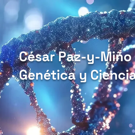
César Paz-y-Miño
Genética y Cienci