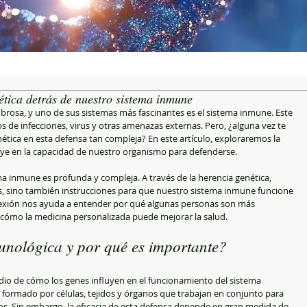
ética detrás de nuestro sistema inmune
osa, y uno de sus sistemas más fascinantes es el sistema inmune. Este 
 de infecciones, virus y otras amenazas externas. Pero, ¿alguna vez te 
tica en esta defensa tan compleja? En este artículo, exploraremos la 
uye en la capacidad de nuestro organismo para defenderse.
ema inmune es profunda y compleja. A través de la herencia genética, 
cas, sino también instrucciones para que nuestro sistema inmune funcione 
xión nos ayuda a entender por qué algunas personas son más 
 cómo la medicina personalizada puede mejorar la salud.
unológica y por qué es importante?
udio de cómo los genes influyen en el funcionamiento del sistema 
ormado por células, tejidos y órganos que trabajan en conjunto para 
os. Sin embargo, la eficacia de esta defensa depende en gran medida de 