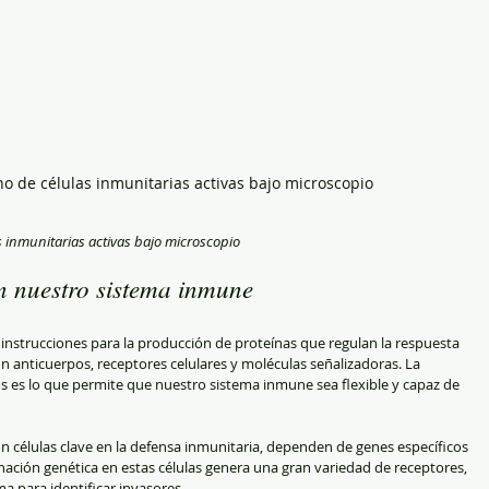
no de células inmunitarias activas bajo microscopio
s inmunitarias activas bajo microscopio
 nuestro sistema inmune
nstrucciones para la producción de proteínas que regulan la respuesta 
 anticuerpos, receptores celulares y moléculas señalizadoras. La 
s es lo que permite que nuestro sistema inmune sea flexible y capaz de 
son células clave en la defensa inmunitaria, dependen de genes específicos 
ación genética en estas células genera una gran variedad de receptores, 
a para identificar invasores.