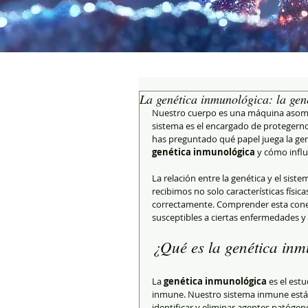
La genética inmunológica: la gen
Nuestro cuerpo es una máquina asombr
sistema es el encargado de protegernos
has preguntado qué papel juega la gené
genética inmunológica
 y cómo infl
La relación entre la genética y el sist
recibimos no solo características físi
correctamente. Comprender esta cone
susceptibles a ciertas enfermedades y
¿Qué es la genética inm
La 
genética inmunológica
 es el est
inmune. Nuestro sistema inmune está f
identificar y eliminar agentes patógen