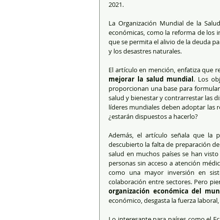
2021.
La Organización Mundial de la Salu
económicas, como la reforma de los im
que se permita el alivio de la deuda p
y los desastres naturales.
El artículo en mención, enfatiza que r
mejorar la salud mundial
. Los ob
proporcionan una base para formular e
salud y bienestar y contrarrestar las 
líderes mundiales deben adoptar las r
¿estarán dispuestos a hacerlo?
Además, el artículo señala que la
descubierto la falta de preparación de
salud en muchos países se han visto
personas sin acceso a atención médic
como una mayor inversión en sist
colaboración entre sectores. Pero pi
organización económica del mun
económico, desgasta la fuerza laboral
Lo interesante para países como el E