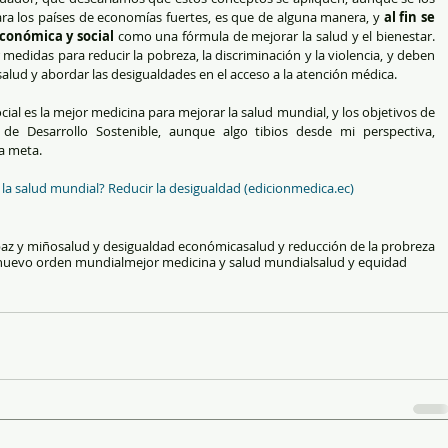
 los países de economías fuertes, es que de alguna manera, y 
al fin se 
económica y social
 como una fórmula de mejorar la salud y el bienestar. 
didas para reducir la pobreza, la discriminación y la violencia, y deben 
salud y abordar las desigualdades en el acceso a la atención médica.
ial es la mejor medicina para mejorar la salud mundial, y los objetivos de 
 de Desarrollo Sostenible, aunque algo tibios desde mi perspectiva, 
a meta.
la salud mundial? Reducir la desigualdad (edicionmedica.ec)
paz y miño
salud y desigualdad económica
salud y reducción de la probreza
 nuevo orden mundial
mejor medicina y salud mundial
salud y equidad