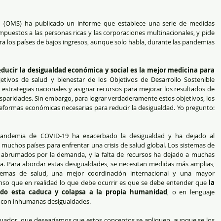
d (OMS) ha publicado un informe que establece una serie de medidas 
puestos a las personas ricas y las corporaciones multinacionales, y pide 
ara los países de bajos ingresos, aunque solo habla, durante las pandemias 
e
ducir la desigualdad económica y social es la mejor medicina para 
jetivos de salud y bienestar de los Objetivos de Desarrollo Sostenible 
strategias nacionales y asignar recursos para mejorar los resultados de 
disparidades. Sin embargo, para lograr verdaderamente estos objetivos, los 
eformas económicas necesarias para reducir la desigualdad. Yo pregunto: 
 pandemia de COVID-19 ha exacerbado la desigualdad y ha dejado al 
 muchos países para enfrentar una crisis de salud global. Los sistemas de 
 abrumados por la demanda, y la falta de recursos ha dejado a muchas 
a. Para abordar estas desigualdades, se necesitan medidas más amplias, 
emas de salud, una mejor coordinación internacional y una mayor 
enso que en realidad lo que debe ocurrir es que se debe entender que 
la 
do esta caduca y colapsa a la propia humanidad
, o en lenguaje 
, con inhumanas desigualdades.
cuador, que desearíamos que estos conceptos se apliquen, aunque se los 