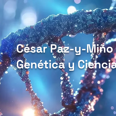
César Paz-y-Miño
Genética y Cienci