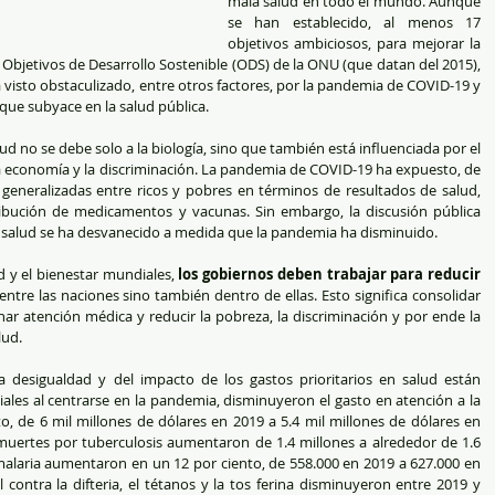
mala salud en todo el mundo. Aunque 
se han establecido, al menos 17 
objetivos ambiciosos, para mejorar la 
 Objetivos de Desarrollo Sostenible (ODS) de la ONU (que datan del 2015), 
a visto obstaculizado, entre otros factores, por la pandemia de COVID-19 y 
que subyace en la salud pública.
d no se debe solo a la biología, sino que también está influenciada por el 
 economía y la discriminación. La pandemia de COVID-19 ha expuesto, de 
generalizadas entre ricos y pobres en términos de resultados de salud, 
ribución de medicamentos y vacunas. Sin embargo, la discusión pública 
a salud se ha desvanecido a medida que la pandemia ha disminuido.
 y el bienestar mundiales, 
los gobiernos deben trabajar para reducir 
 entre las naciones sino también dentro de ellas. Esto significa consolidar 
ar atención médica y reducir la pobreza, la discriminación y por ende la 
lud.
desigualdad y del impacto de los gastos prioritarios en salud están 
ales al centrarse en la pandemia, disminuyeron el gasto en atención a la 
o, de 6 mil millones de dólares en 2019 a 5.4 mil millones de dólares en 
muertes por tuberculosis aumentaron de 1.4 millones a alrededor de 1.6 
malaria aumentaron en un 12 por ciento, de 558.000 en 2019 a 627.000 en 
 contra la difteria, el tétanos y la tos ferina disminuyeron entre 2019 y 