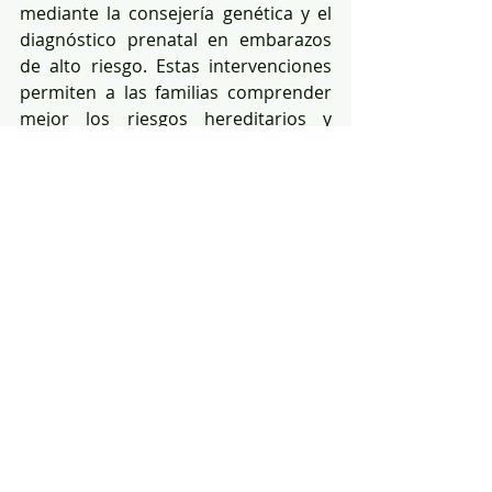
mediante la consejería genética y el 
diagnóstico prenatal en embarazos 
de alto riesgo. Estas intervenciones 
permiten a las familias comprender 
mejor los riesgos hereditarios y 
tomar decisiones informadas sobre 
su salud reproductiva, incluyendo la 
interrupción voluntaria e informada 
del embarazo por problemas 
genéticos.
Las enfermedades raras representan 
una prueba profunda de justicia 
sanitaria para cualquier país. La 
forma en que una sociedad responde 
a estas condiciones refleja su 
compromiso con la equidad, la 
ciencia y la protección de los grupos 
más vulnerables. En Ecuador, 