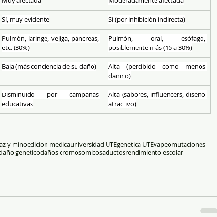
Muy afectada
Moderadamente afectada
Sí, muy evidente
Sí (por inhibición indirecta)
Pulmón, laringe, vejiga, páncreas, 
Pulmón, oral, esófago, 
etc. (30%)
posiblemente más (15 a 30%)
Baja (más conciencia de su daño)
Alta (percibido como menos 
dañino)
Disminuido por campañas 
Alta (sabores, influencers, diseño 
educativas
atractivo)
paz y mino
edicion medica
universidad UTE
genetica UTE
vapeo
mutaciones
daño genetico
daños cromosomicos
aductos
rendimiento escolar