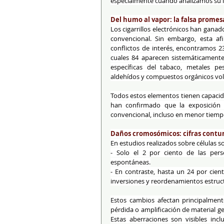
especialmente cuando analizamos su i
Del humo al vapor: la falsa prome
Los cigarrillos electrónicos han gana
convencional. Sin embargo, esta afir
conflictos de interés, encontramos 23
cuales 84 aparecen sistemáticamente, 
específicas del tabaco, metales pes
aldehídos y compuestos orgánicos volá
Todos estos elementos tienen capacida
han confirmado que la exposición al
convencional, incluso en menor tiemp
Daños cromosómicos: cifras cont
En estudios realizados sobre células
- Solo el 2 por ciento de las per
espontáneas.
- En contraste, hasta un 24 por ci
inversiones y reordenamientos estruct
Estos cambios afectan principalmente
pérdida o amplificación de material gen
Estas aberraciones son visibles inclu