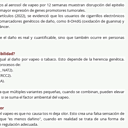
os al aerosol de vapeo por 12 semanas muestran disrupción del epitelio 
y mayor expresión de genes promotores tumorales.
ículos (2022), se evidenció que los usuarios de cigarrillos electrónicos 
iomarcadores genéticos de daño, como 8-OHdG (oxidación de guanina) y 
áncer.
 el daño es real y cuantificable, sino que también ocurre en personas 
ibilidad?
ual al daño por vapeo o tabaco. Esto depende de la herencia genética. 
 procesos de:
, NAT2).
ERCC2).
A).
fica que múltiples variantes pequeñas, cuando se combinan, pueden elevar 
o si se suma el factor ambiental del vapeo.
nor
 vapeo es que no causa tos ni deja olor. Esto crea una falsa sensación de 
 que "es menos dañino", cuando en realidad se trata de una forma de 
n regulación adecuada.