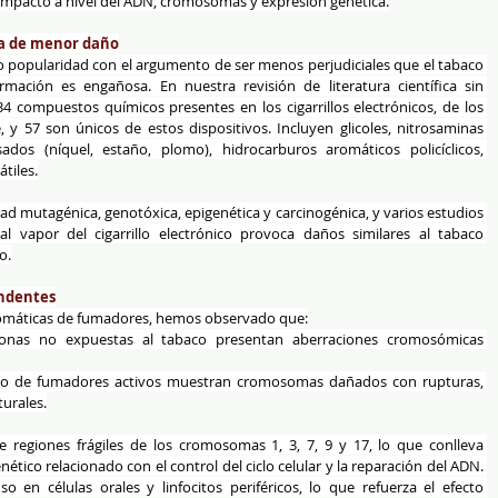
mpacto a nivel del ADN, cromosomas y expresión genética.
sa de menor daño
do popularidad con el argumento de ser menos perjudiciales que el tabaco 
mación es engañosa. En nuestra revisión de literatura científica sin 
4 compuestos químicos presentes en los cigarrillos electrónicos, de los 
y 57 son únicos de estos dispositivos. Incluyen glicoles, nitrosaminas 
ados (níquel, estaño, plomo), hidrocarburos aromáticos policíclicos, 
tiles.
d mutagénica, genotóxica, epigenética y carcinogénica, y varios estudios 
 vapor del cigarrillo electrónico provoca daños similares al tabaco 
o.
undentes
 somáticas de fumadores, hemos observado que:
sonas no expuestas al tabaco presentan aberraciones cromosómicas 
ento de fumadores activos muestran cromosomas dañados con rupturas, 
urales.
 regiones frágiles de los cromosomas 1, 3, 7, 9 y 17, lo que conlleva 
ético relacionado con el control del ciclo celular y la reparación del ADN. 
so en células orales y linfocitos periféricos, lo que refuerza el efecto 