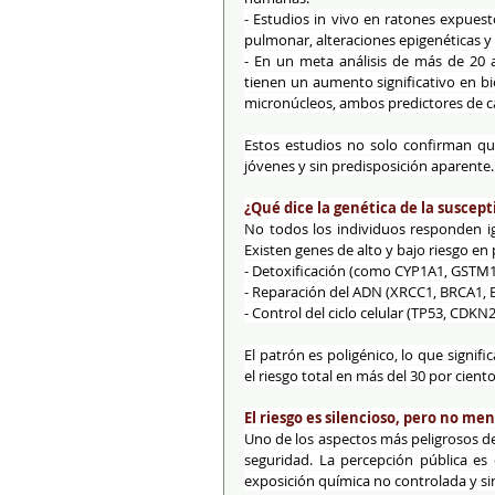
- Estudios in vivo en ratones expuest
pulmonar, alteraciones epigenéticas 
- En un meta análisis de más de 20 art
tienen un aumento significativo en b
micronúcleos, ambos predictores de c
Estos estudios no solo confirman que
jóvenes y sin predisposición aparente.
¿Qué dice la genética de la suscept
No todos los individuos responden ig
Existen genes de alto y bajo riesgo en
- Detoxificación (como CYP1A1, GSTM1
- Reparación del ADN (XRCC1, BRCA1, 
- Control del ciclo celular (TP53, CDKN2
El patrón es poligénico, lo que signi
el riesgo total en más del 30 por cient
El riesgo es silencioso, pero no me
Uno de los aspectos más peligrosos del
seguridad. La percepción pública es
exposición química no controlada y si