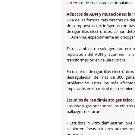
sistémico de las sustancias inhaladas.
Aductos de ADN y mutaciones: la 
Una de las formas más directas de da
de compuestos carcinógenos con base
de cigarrillos electrónicos, se han d
→ Adenina, especialmente en oncoge
Estos cambios no solo generan errore
reparación del ADN y suprimen la apo
transformación en célula tumoral.
En usuarios de cigarrillos electrónico
desregulación de más de 300 genes 
proliferación. Entre los más afect
implicados en el control del crecimient
Estudios de rendimiento genético: 
Las investigaciones sobre los efectos
hallazgos destacan:
- Estudios in vitro demuestran que l
celular en líneas celulares pulmonar
humanas.