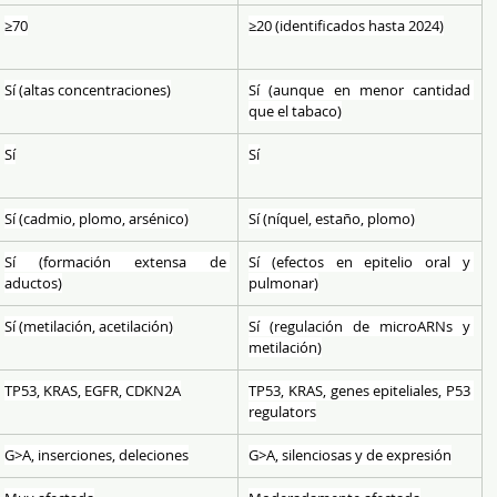
≥70
≥20 (identificados hasta 2024)
Sí (altas concentraciones)
Sí (aunque en menor cantidad 
que el tabaco)
Sí
Sí
Sí (cadmio, plomo, arsénico)
Sí (níquel, estaño, plomo)
Sí (formación extensa de 
Sí (efectos en epitelio oral y 
aductos)
pulmonar)
Sí (metilación, acetilación)
Sí (regulación de microARNs y 
metilación)
TP53, KRAS, EGFR, CDKN2A
TP53, KRAS, genes epiteliales, P53 
regulators
G>A, inserciones, deleciones
G>A, silenciosas y de expresión