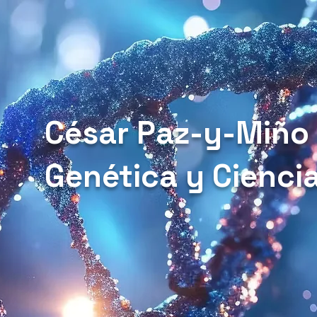
César Paz-y-Miño
Genética y Cienci