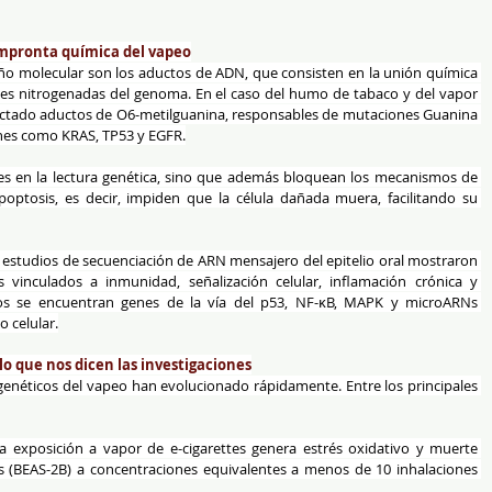
impronta química del vapeo
ño molecular son los aductos de ADN, que consisten en la unión química 
s nitrogenadas del genoma. En el caso del humo de tabaco y del vapor 
etectado aductos de O6-metilguanina, responsables de mutaciones Guanina 
nes como KRAS, TP53 y EGFR.
s en la lectura genética, sino que además bloquean los mecanismos de 
ptosis, es decir, impiden que la célula dañada muera, facilitando su 
s, estudios de secuenciación de ARN mensajero del epitelio oral mostraron 
vinculados a inmunidad, señalización celular, inflamación crónica y 
ados se encuentran genes de la vía del p53, NF-κB, MAPK y microARNs 
o celular.
lo que nos dicen las investigaciones
 genéticos del vapeo han evolucionado rápidamente. Entre los principales 
a exposición a vapor de e-cigarettes genera estrés oxidativo y muerte 
es (BEAS-2B) a concentraciones equivalentes a menos de 10 inhalaciones 