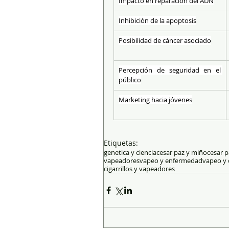
Impacto en reparación del ADN
Inhibición de la apoptosis
Posibilidad de cáncer asociado
Percepción de seguridad en el 
público
Marketing hacia jóvenes
Etiquetas:
genetica y ciencia
cesar paz y miño
cesar 
vapeadores
vapeo y enfermedad
vapeo y 
cigarrillos y vapeadores