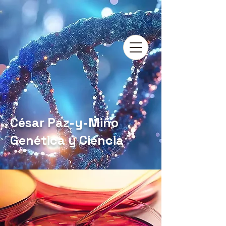
César Paz-y-Miño
Genética y Ciencia