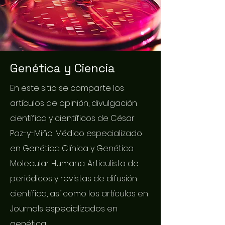
Genética y Ciencia
En este sitio se comparte los
artículos de opinión, divulgación
científica y científicos de César
Paz-y-Miño. Médico especializado
en Genética Clínica y Genética
Molecular Humana. Articulista de
periódicos y revistas de difusión
científica, así como los artículos en
Journals especializados en
genética.