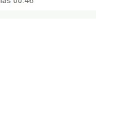
Libre comercio, medicina y genética:
¿puede la salud competir en el mercado?
César Paz-y-Miño. Investigador ene Genética Médica,
Universidad UTE. Desde hace más de medio siglo, el
libre comercio ha sido presentado...