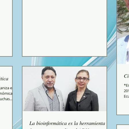
Ci
tica
*Es
aniza el
201
enómica de
Ecu
uchas...
La bioinformática es la herramienta del