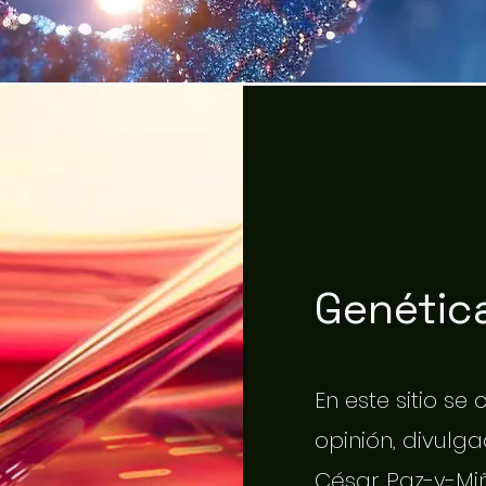
Genética
En este sitio se
opinión, divulgac
César Paz-y-Miñ