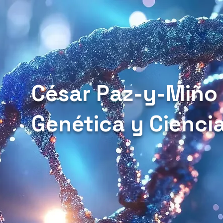
César Paz-y-Miño
Genética y Cienci