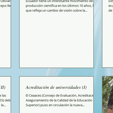
o. Obviando
Ecuador tiene un interesante movimiento de la
Es
tejos llenos
producción científica en los últimos 10 años, lo
ecu
que refleja un cambio de visión sobre la...
de 
II)
Acreditación de universidades (I)
 las
El Ceaaces (Consejo de Evaluación, Acreditación y
ES) debería
Aseguramiento de la Calidad de la Educación
la...
Superior) puso en circulación la nueva...