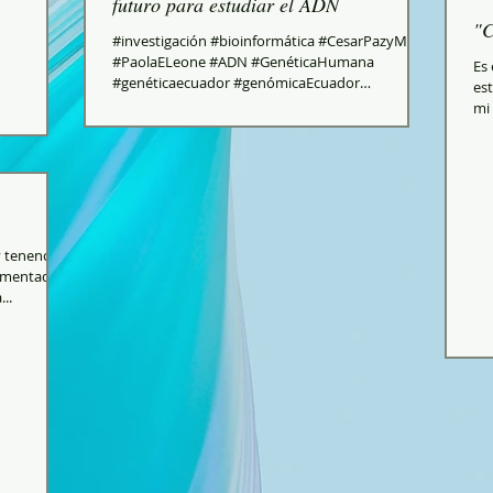
futuro para estudiar el ADN
"C
#investigación #bioinformática #CesarPazyMino
#PaolaELeone #ADN #GenéticaHumana
Es 
#genéticaecuador #genómicaEcuador
est
#GenéticayCiencia...
mi 
y tenencia
lementada
..