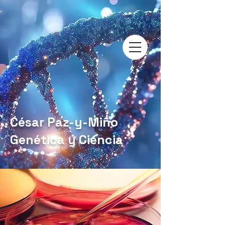
César Paz-y-Miño
Genética y Ciencia