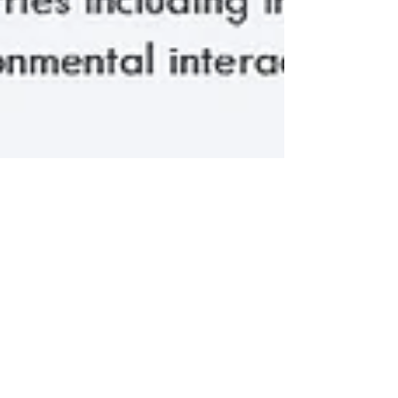
Evaluation of Polymorphisms in the TH,
DNTBP1 and DRD2 genes in Ecuadorian
Schizophrenic Patients
Jennyfer M. García-Cárdenas1, Alejandro Cabrera-
Andrade1, Andrés López-Cortés1, Samantha Vargas-
Luna2, Fabián Porras- Borja3, David...