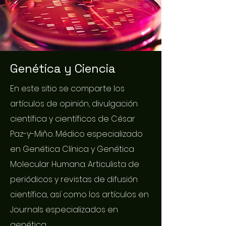
Genética y Ciencia
En este sitio se comparte los
artículos de opinión, divulgación
científica y científicos de César
Paz-y-Miño. Médico especializado
en Genética Clínica y Genética
Molecular Humana. Articulista de
periódicos y revistas de difusión
científica, así como los artículos en
Journals especializados en
genética.