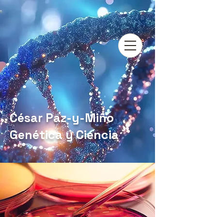
César Paz-y-Miño
Genética y Ciencia