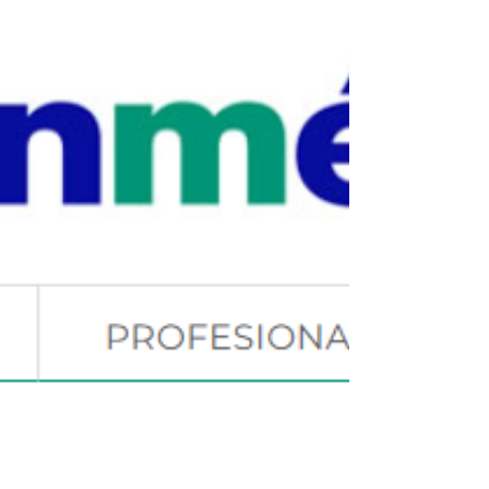
Genómica Médica. Universidad UTE. El 2015, escribí un
artículo sobre las Herencia Dominante,...