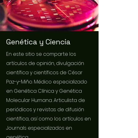
Genética y Ciencia
En este sitio se comparte los
artículos de opinión, divulgación
científica y científicos de César
Paz-y-Miño. Médico especializado
en Genética Clínica y Genética
Molecular Humana. Articulista de
periódicos y revistas de difusión
científica, así como los artículos en
Journals especializados en
genética.