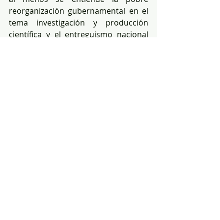
reorganización gubernamental en el 
tema investigación y producción 
científica y el entreguismo nacional 
hasta en la investigación. Inclusive las 
leyes complotan contra la 
investigación nacional. Somos el 
reflejo de las coyunturas geopolíticas 
y penosamente de las directrices 
obstaculizadoras. Que desalentador 
estar inmerso en un panorama tan 
mermado para la investigación 
nacional, pero no podemos 
desfallecer en la lucha porque 
vivificar la investigación nacional.
Redacción Médica ec link: 
https://www.redaccionmedica.ec/opi
nion/obstaculizar-la-investigacion-es-