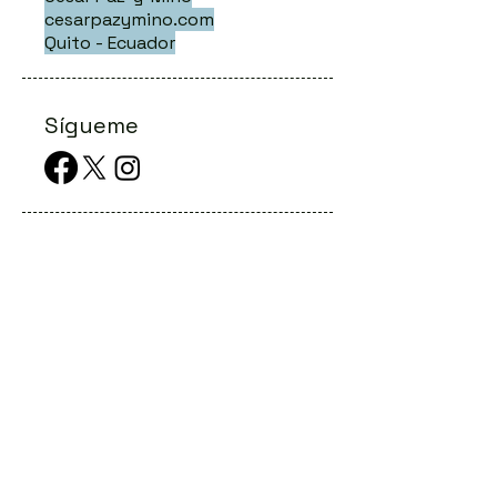
cesarpazymino.com
Quito - Ecuador
Sígueme
Publicacione
s Recientes
La odisea del diagnóstico en las
llamadas enfermedades raras
Conferencias Online: eventos genéticos
digitales al alcance de todos