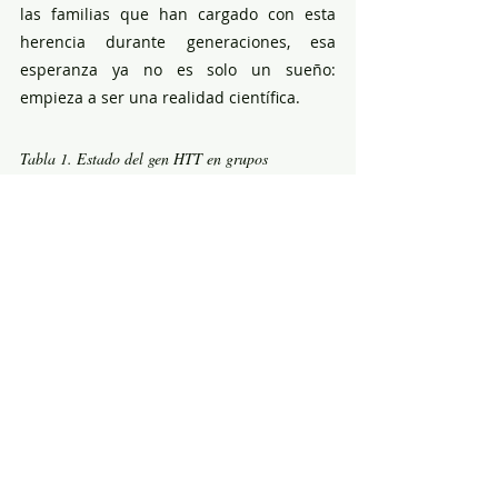
las familias que han cargado con esta 
herencia durante generaciones, esa 
esperanza ya no es solo un sueño: 
empieza a ser una realidad científica.
Tabla 1. Estado del gen HTT en grupos 
poblacionales de Ecuador
Grupo 
N 
Promedio 
poblacional
(individuos
repeticione
)
s CAG
Indígenas 
75
24 ± 3,0
(Kichwas)
Mestizos
211
28 ± 2,0