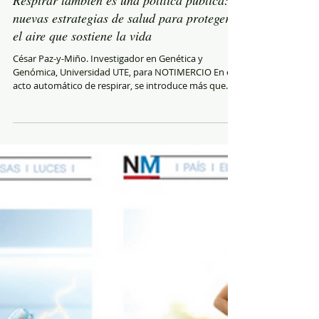
Respirar también es una política pública:
nuevas estrategias de salud para proteger
el aire que sostiene la vida
César Paz-y-Miño. Investigador en Genética y
Genómica, Universidad UTE, para NOTIMERCIO En el
acto automático de respirar, se introduce más que
oxígeno. Con el aire ingresan partículas microscópicas
y gases capaces de alterar el funcionamiento del
corazón, pulmones, cerebro y prácticamente todos
los órganos. En consecuencia con esta realidad, la
Organización Mundial de la Salud (OMS) impulsa una
nueva hoja de ruta para transformar la manera en
que el mundo evalúa y comunica