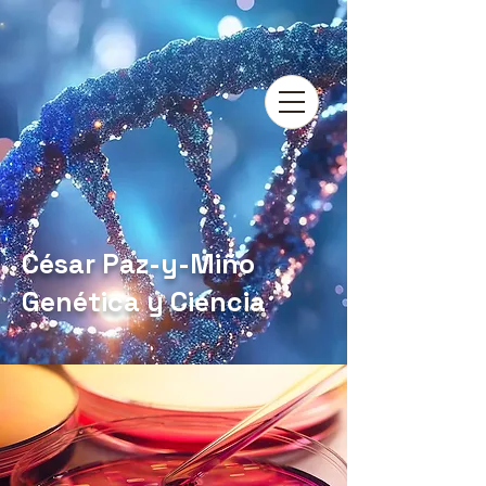
César Paz-y-Miño
Genética y Ciencia