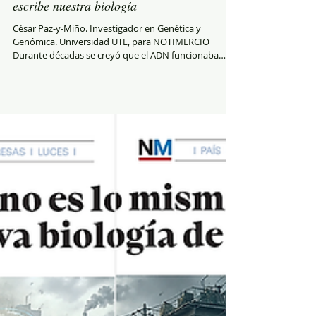
La epigenética: el segundo lenguaje que
escribe nuestra biología
César Paz-y-Miño. Investigador en Genética y
Genómica. Universidad UTE, para NOTIMERCIO
Durante décadas se creyó que el ADN funcionaba
como un destino rígido. La idea parecía simple:
nacemos con determinados genes y esos genes
determinan gran parte de lo que seremos. Sin
embargo, la biología moderna empezó a demostrar
que la historia es más compleja. Dos personas
pueden compartir genes muy similares y desarrollar
enfermedades distintas, responder diferente al estrés
o incluso