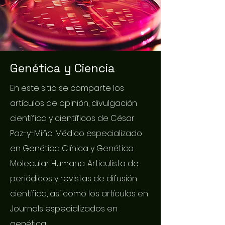
Genética y Ciencia
En este sitio se comparte los
artículos de opinión, divulgación
científica y científicos de César
Paz-y-Miño. Médico especializado
en Genética Clínica y Genética
Molecular Humana. Articulista de
periódicos y revistas de difusión
científica, así como los artículos en
Journals especializados en
genética.