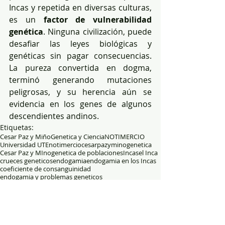
Incas y repetida en diversas culturas, 
es un 
factor de vulnerabilidad 
genética
. Ninguna civilización, puede 
desafiar las leyes biológicas y 
genéticas sin pagar consecuencias. 
La pureza convertida en dogma, 
terminó generando mutaciones 
peligrosas, y su herencia aún se 
evidencia en los genes de algunos 
descendientes andinos.
Etiquetas:
Cesar Paz y Miño
Genetica y Ciencia
NOTIMERCIO
Universidad UTE
notimercio
cesarpazymino
genetica
Cesar Paz y MIno
genetica de poblaciones
Incas
el Inca
crueces geneticos
endogamia
endogamia en los Incas
coeficiente de consanguinidad
endogamia y problemas geneticos
incas y problemas geneticos
endogamia en Ecuador
consanguinidad en Ecuador
consanguinidad y problemas geneticos
consanguinidad y vulnerabilidad genética
cuzco endogamico
Tahuantinsuyo
antecedentes familiares patologicos