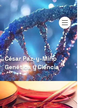
César Paz-y-Miño
Genética y Ciencia