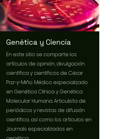
Genética y Ciencia
En este sitio se comparte los
artículos de opinión, divulgación
científica y científicos de César
Paz-y-Miño. Médico especializado
en Genética Clínica y Genética
Molecular Humana. Articulista de
periódicos y revistas de difusión
científica, así como los artículos en
Journals especializados en
genética.