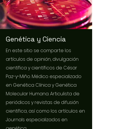
Genética y Ciencia
En este sitio se comparte los
artículos de opinión, divulgación
científica y científicos de César
Paz-y-Miño. Médico especializado
en Genética Clínica y Genética
Molecular Humana. Articulista de
periódicos y revistas de difusión
científica, así como los artículos en
Journals especializados en
genética.