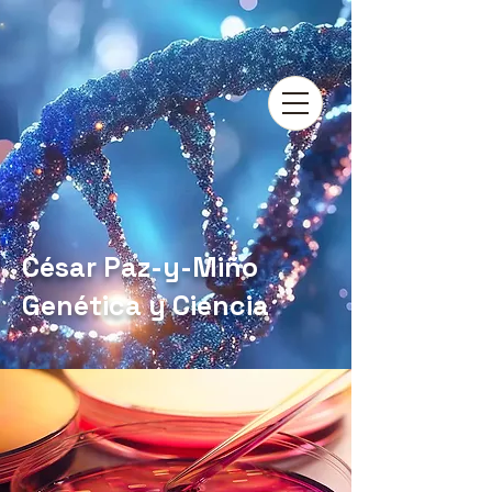
César Paz-y-Miño
Genética y Ciencia