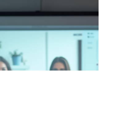
preguntas que debemos plantearnos para avanzar
con conciencia y respeto. Ética en avances genéticos:
un equilibrio necesario Los ava