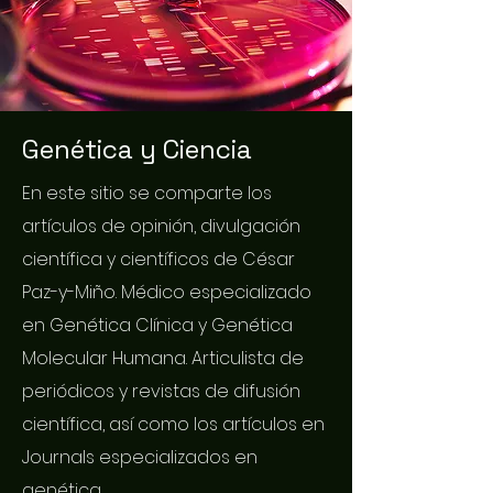
Genética y Ciencia
En este sitio se comparte los
artículos de opinión, divulgación
científica y científicos de César
Paz-y-Miño. Médico especializado
en Genética Clínica y Genética
Molecular Humana. Articulista de
periódicos y revistas de difusión
científica, así como los artículos en
Journals especializados en
genética.