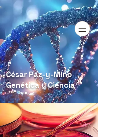
César Paz-y-Miño
Genética y Ciencia