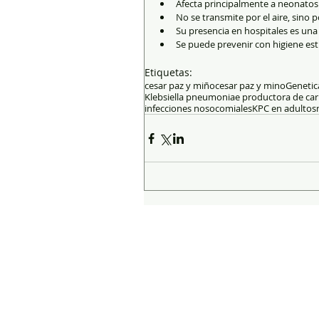
Afecta principalmente a neonatos 
No se transmite por el aire, sino
Su presencia en hospitales es una a
Se puede prevenir con higiene estr
Etiquetas:
cesar paz y miño
cesar paz y mino
Genetic
Klebsiella pneumoniae productora de c
infecciones nosocomiales
KPC en adultos