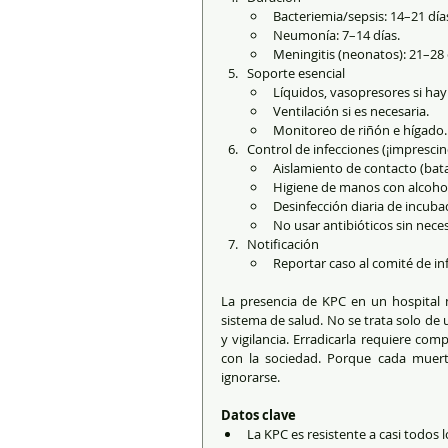
Bacteriemia/sepsis: 14–21 día
Neumonía: 7–14 días.
Meningitis (neonatos): 21–28 
Soporte esencial
Líquidos, vasopresores si hay
Ventilación si es necesaria.
Monitoreo de riñón e hígado.
Control de infecciones (¡imprescin
Aislamiento de contacto (bata
Higiene de manos con alcohol
Desinfección diaria de incuba
No usar antibióticos sin nece
Notificación
Reportar caso al comité de in
La presencia de KPC en un hospital ne
sistema de salud. No se trata solo de u
y vigilancia. Erradicarla requiere com
con la sociedad. Porque cada muert
ignorarse.
Datos clave
La KPC es resistente a casi todos l