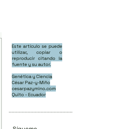
Este artículo se puede
utilizar, copiar o
reproducir citando la
fuente y su autor.
Genética y Ciencia
César Paz-y-Miño
cesarpazymino.com
Quito - Ecuador
Sígueme