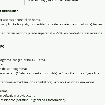
(MSP, ARCSA) y monitoreo constante.
en neonatos?
r a sepsis neonatal en horas.
muy limitadas y algunos antibióticos de rescate (como colistina) tienen 
C en recién nacidos puede superar el 40-50% en contextos con recursos 
KPC
ograma (sangre, orina, LCR, etc.).
ión.
es del antibiograma)
vibactam (1ª elección si está disponible). ➜ Si no: Colistina + Tigeciclina 
grama)
sar ceftazidima-avibactam.
ntibióticos (colistina + tigeciclina + fosfomicina).