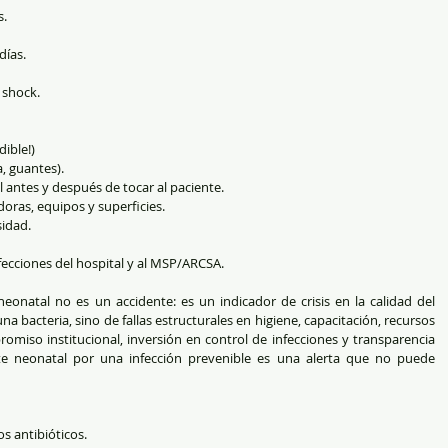
s.
días.
 shock.
dible!)
, guantes).
 antes y después de tocar al paciente.
doras, equipos y superficies.
sidad.
fecciones del hospital y al MSP/ARCSA.
onatal no es un accidente: es un indicador de crisis en la calidad del 
na bacteria, sino de fallas estructurales en higiene, capacitación, recursos 
promiso institucional, inversión en control de infecciones y transparencia 
e neonatal por una infección prevenible es una alerta que no puede 
os antibióticos.