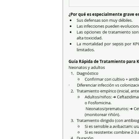
¿Por qué es especialmente grave 
Sus defensas son muy débiles.
Las infecciones pueden evoluciona
Las opciones de tratamiento son 
alta toxicidad.
La mortalidad por sepsis por KP
limitados.
Guía Rápida de Tratamiento para 
Neonatos y adultos
Diagnóstico
Confirmar con cultivo + antibi
·        Diferenciar infección vs colonizac
Tratamiento empírico (inicial, ant
Adultos/niños: ➜ Ceftazidima-a
o Fosfomicina.
 Neonatos/prematuros: ➜ Ceftazidima-avibactam (dosis pediátrica). ➜ Si no: Colistina + Amikacina 
(monitorear riñón).
Tratamiento dirigido (con antibio
Si es sensible a avibactam: u
Si es resistente: combine 2-3 a
Duración