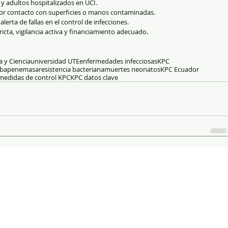
y adultos hospitalizados en UCI.
 por contacto con superficies o manos contaminadas.
lerta de fallas en el control de infecciones.
icta, vigilancia activa y financiamiento adecuado.
a y Ciencia
universidad UTE
enfermedades infecciosas
KPC
arbapenemasa
resistencia bacteriana
muertes neonatos
KPC Ecuador
medidas de control KPC
KPC datos clave