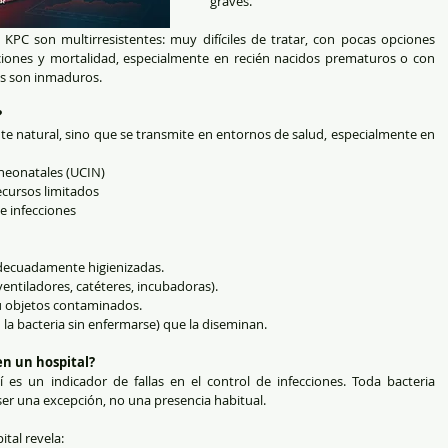
graves.
r KPC son multirresistentes: muy difíciles de tratar, con pocas opciones 
aciones y mortalidad, especialmente en recién nacidos prematuros o con 
os son inmaduros.
?
te natural, sino que se transmite en entornos de salud, especialmente en 
neonatales (UCIN)
ecursos limitados
e infecciones
decuadamente higienizadas.
ntiladores, catéteres, incubadoras).
 u objetos contaminados.
 la bacteria sin enfermarse) que la diseminan.
en un hospital?
í es un indicador de fallas en el control de infecciones. Toda bacteria 
ser una excepción, no una presencia habitual.
tal revela: