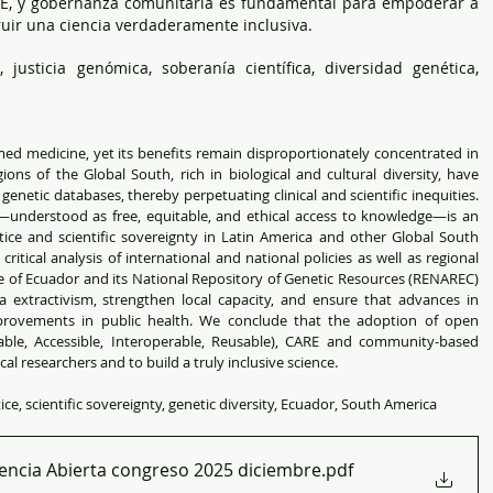
ARE, y gobernanza comunitaria es fundamental para empoderar a 
truir una ciencia verdaderamente inclusiva.
, justicia genómica, soberanía científica, diversidad genética, 
d medicine, yet its benefits remain disproportionately concentrated in 
ons of the Global South, rich in biological and cultural diversity, have 
enetic databases, thereby perpetuating clinical and scientific inequities. 
e—understood as free, equitable, and ethical access to knowledge—is an 
ice and scientific sovereignty in Latin America and other Global South 
tical analysis of international and national policies as well as regional 
ole of Ecuador and its National Repository of Genetic Resources (RENAREC) 
 extractivism, strengthen local capacity, and ensure that advances in 
mprovements in public health. We conclude that the adoption of open 
ndable, Accessible, Interoperable, Reusable), CARE and community-based 
l researchers and to build a truly inclusive science.
ice, scientific sovereignty, genetic diversity, Ecuador, South America
encia Abierta congreso 2025 diciembre
.pdf