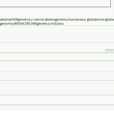
 abierta
FAIR
genetica y ciencia abierta
genetica humana
sur global
norte globa
a genomica
RENACER
CARE
genetica inclusiva