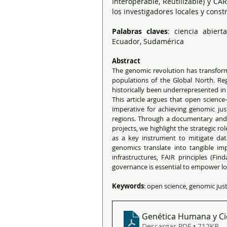
Interoperable, Reutilizable) y C
los investigadores locales y cons
Palabras claves
: ciencia abierta
Ecuador, Sudamérica
Abstract
The genomic revolution has transforme
populations of the Global North. Regi
historically been underrepresented in g
This article argues that open scienc
imperative for achieving genomic just
regions. Through a documentary and cri
projects, we highlight the strategic r
as a key instrument to mitigate data
genomics translate into tangible i
infrastructures, FAIR principles (Fi
governance is essential to empower loca
Keywords
: open science, genomic just
Genética Humana y Ci
Descargar PDF • 712KB