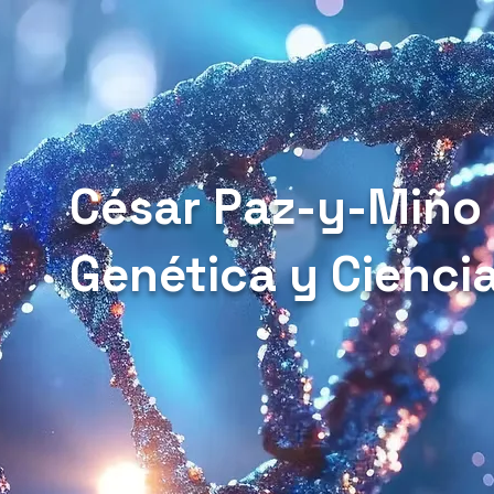
César Paz-y-Miño
Genética y Cienci