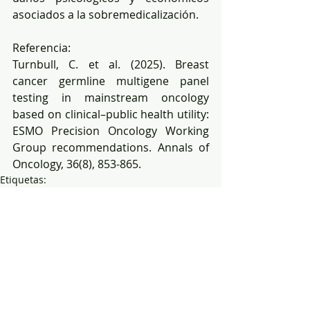
asociados a la sobremedicalización.  
Referencia:
Turnbull, C. et al. (2025). Breast 
cancer germline multigene panel 
testing in mainstream oncology 
based on clinical–public health utility: 
ESMO Precision Oncology Working 
Group recommendations. Annals of 
Oncology, 36(8), 853-865.
Etiquetas:
genetica y ciencia
cesar paz y miño
cesar paz y mino
genes y cancer
genetica UTE
Cancer de mama
Genes de cancer
Grnes de cancer de mama
Estudio de genes de cancer
Genes prioritarios