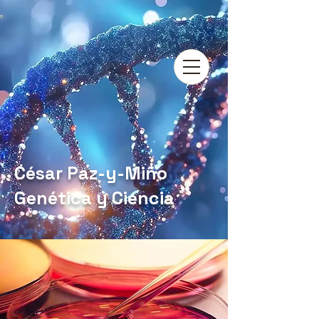
César Paz-y-Miño
Genética y Ciencia