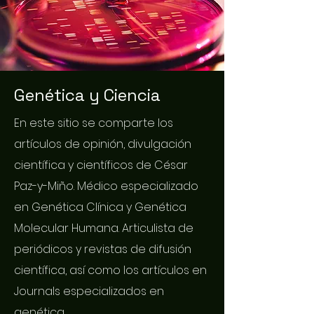
Genética y Ciencia
En este sitio se comparte los
artículos de opinión, divulgación
científica y científicos de César
Paz-y-Miño. Médico especializado
en Genética Clínica y Genética
Molecular Humana. Articulista de
periódicos y revistas de difusión
científica, así como los artículos en
Journals especializados en
genética.