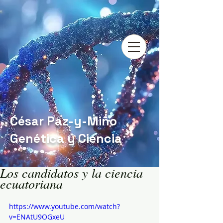
César Paz-y-Miño
Genética y Ciencia
Los candidatos y la ciencia
ecuatoriana
https://www.youtube.com/watch?
v=ENAtU9OGxeU