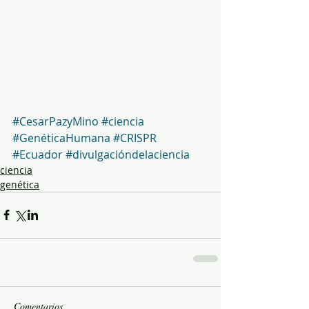
#CesarPazyMino
#ciencia
#GenéticaHumana
#CRISPR
#Ecuador
#divulgacióndelaciencia
ciencia
genética
Comentarios