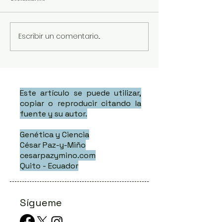
Escribir un comentario...
Este artículo se puede utilizar,
copiar o reproducir citando la
fuente y su autor.
Genética y Ciencia
César Paz-y-Miño
cesarpazymino.com
Quito - Ecuador
Sígueme