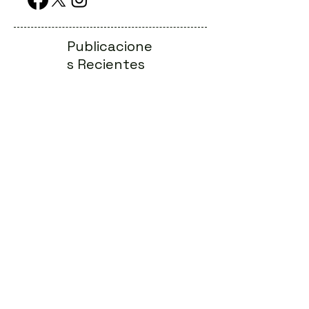
Publicacione
s Recientes
La odisea del diagnóstico en las
llamadas enfermedades raras
Conferencias Online: eventos genéticos
digitales al alcance de todos
Principios de la Terapia Génica:
Funcionamiento y Beneficios
Migraña: el papel del cerebro, los
genes y las hormonas
Controversias éticas en genética: Un