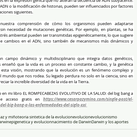
s en la expresión génica que no alteran la secuencia de ADN subyacente. 
ADN o la modificación de histonas, pueden ser influenciados por factores 
aciones siguientes.
 nuestra comprensión de cómo los organismos pueden adaptarse 
in necesidad de mutaciones genéticas. Por ejemplo, en plantas, se ha 
strés ambiental pueden ser transmitidas epigenéticamente, lo que sugiere 
de cambios en el ADN, sino también de mecanismos más dinámicos y 
un campo dinámico y multidisciplinario que integra datos genéticos, 
 enseñó que la vida es un proceso en constante cambio, y la genética 
esta visión, mostrando que la evolución es un fenómeno complejo y 
 mundo que nos rodea. Su legado perdura no solo en la ciencia, sino en 
iar la increíble diversidad de la vida en la Tierra.
do en mi libro EL ROMPECABEZAS EVOLUTIVO DE LA SALUD: del big bang a 
de acceso gratis en 
https://www.cesarpazymino.com/single-post/el-
del-big-bang-a-las-enfermedades-del-siglo-xxi
paz y miño
teoria sintetica de la evolucion
evolucion
evolucionismo
arwin
epigenetica y evolucion
nacimiento de Darwin
Darwin y los aportes