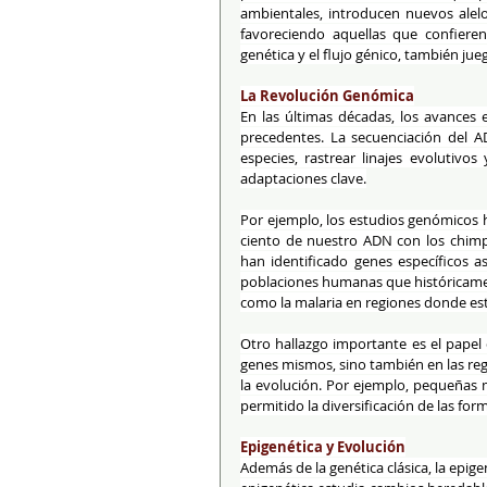
ambientales, introducen nuevos alelos
favoreciendo aquellas que confiere
genética y el flujo génico, también ju
La Revolución Genómica
En las últimas décadas, los avances e
precedentes. La secuenciación del A
especies, rastrear linajes evolutivo
adaptaciones clave.
Por ejemplo, los estudios genómicos
ciento de nuestro ADN con los chimpa
han identificado genes específicos a
poblaciones humanas que históricament
como la malaria en regiones donde e
Otro hallazgo importante es el papel 
genes mismos, sino también en las re
la evolución. Por ejemplo, pequeñas m
permitido la diversificación de las form
Epigenética y Evolución
Además de la genética clásica, la epig