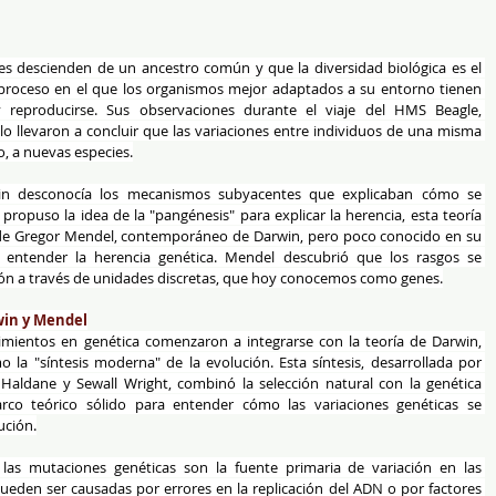
s descienden de un ancestro común y que la diversidad biológica es el 
n proceso en el que los organismos mejor adaptados a su entorno tienen 
 reproducirse. Sus observaciones durante el viaje del HMS Beagle, 
lo llevaron a concluir que las variaciones entre individuos de una misma 
o, a nuevas especies.
win desconocía los mecanismos subyacentes que explicaban cómo se 
ropuso la idea de la "pangénesis" para explicar la herencia, esta teoría 
jo de Gregor Mendel, contemporáneo de Darwin, pero poco conocido en su 
 entender la herencia genética. Mendel descubrió que los rasgos se 
ón a través de unidades discretas, que hoy conocemos como genes.
win y Mendel
rimientos en genética comenzaron a integrarse con la teoría de Darwin, 
la "síntesis moderna" de la evolución. Esta síntesis, desarrollada por 
. Haldane y Sewall Wright, combinó la selección natural con la genética 
co teórico sólido para entender cómo las variaciones genéticas se 
ución.
las mutaciones genéticas son la fuente primaria de variación en las 
eden ser causadas por errores en la replicación del ADN o por factores 