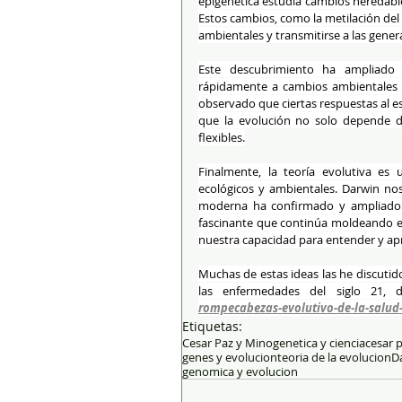
epigenética estudia cambios heredable
Estos cambios, como la metilación del 
ambientales y transmitirse a las gener
Este descubrimiento ha ampliado
rápidamente a cambios ambientales s
observado que ciertas respuestas al e
que la evolución no solo depende 
flexibles.
Finalmente, la teoría evolutiva es 
ecológicos y ambientales. Darwin nos
moderna ha confirmado y ampliado 
fascinante que continúa moldeando el
nuestra capacidad para entender y aprec
Muchas de estas ideas las he discuti
las enfermedades del siglo 21, 
rompecabezas-evolutivo-de-la-salud-
Etiquetas:
Cesar Paz y Mino
genetica y ciencia
cesar 
genes y evolucion
teoria de la evolucion
D
genomica y evolucion