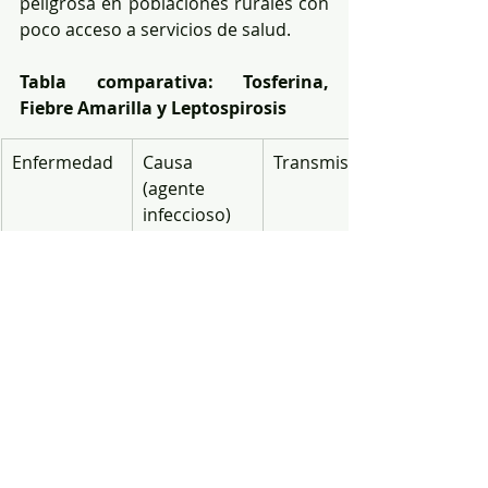
peligrosa en poblaciones rurales con 
poco acceso a servicios de salud.
Tabla comparativa: Tosferina, 
Fiebre Amarilla y Leptospirosis
Enfermedad
Causa 
Transmisión
(agente 
infeccioso)
Tosferina
Bacteria 
Aérea 
(
Bordetella 
(gotitas 
pertussis
)
respiratorias
 entre 
humanos)
Fiebre 
Virus 
Vectorial 