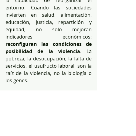
la capacidad de reorganizar el 
entorno. Cuando las sociedades 
invierten en salud, alimentación, 
educación, justicia, repartición y 
equidad, no solo mejoran 
indicadores económicos: 
reconfiguran las condiciones de 
posibilidad de la violencia
. La 
pobreza, la desocupación, la falta de 
servicios, el usufructo laboral, son la 
raíz de la violencia, no la biología o 
los genes.
Los chimpancés no son un espejo 
simple de lo humano,
 sino un 
recordatorio de nuestra historia 
evolutiva. La diferencia crucial es que 
nosotros podemos intervenir sobre 
las condiciones que, en ellos, aún 