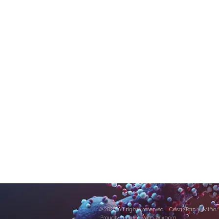
© 2025 All rights reserved - César Paz-y-Miño.
Proudly created with
Wix.com.