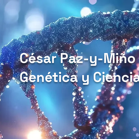
César Paz-y-Miño
Genética y Cienci