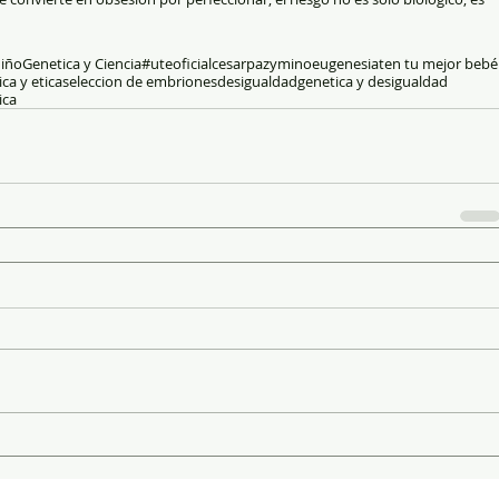
Miño
Genetica y Ciencia
#uteoficial
cesarpazymino
eugenesia
ten tu mejor bebé
ca y etica
seleccion de embriones
desigualdad
genetica y desigualdad
ica