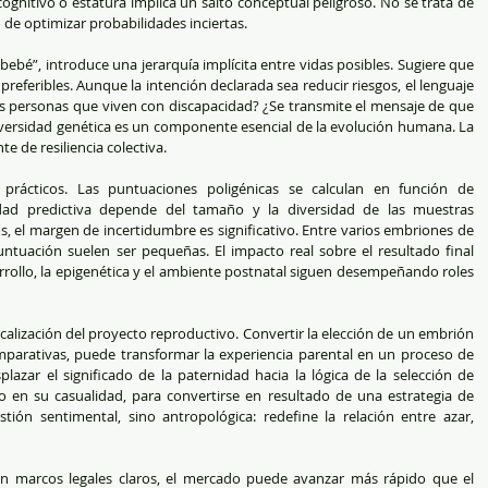
nitivo o estatura implica un salto conceptual peligroso. No se trata de 
 de optimizar probabilidades inciertas.
ebé”, introduce una jerarquía implícita entre vidas posibles. Sugiere que 
eferibles. Aunque la intención declarada sea reducir riesgos, el lenguaje 
s personas que viven con discapacidad? ¿Se transmite el mensaje de que 
versidad genética es un componente esencial de la evolución humana. La 
te de resiliencia colectiva.
prácticos. Las puntuaciones poligénicas se calculan en función de 
cidad predictiva depende del tamaño y la diversidad de las muestras 
os, el margen de incertidumbre es significativo. Entre varios embriones de 
untuación suelen ser pequeñas. El impacto real sobre el resultado final 
rrollo, la epigenética y el ambiente postnatal siguen desempeñando roles 
icalización del proyecto reproductivo. Convertir la elección de un embrión 
parativas, puede transformar la experiencia parental en un proceso de 
plazar el significado de la paternidad hacia la lógica de la selección de 
o en su casualidad, para convertirse en resultado de una estrategia de 
ión sentimental, sino antropológica: redefine la relación entre azar, 
in marcos legales claros, el mercado puede avanzar más rápido que el 