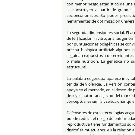
con menor riesgo estadístico de una e
se construyen a partir de grandes 
socioeconómicos. Su poder predicti
herramientas de optimización universa
La segunda dimensión es social. El ac
de fertilización in vitro, análisis gen
por puntuaciones poligénicas se convie
brecha biológica artificial: algunos
seguirían expuestos a determinantes 
o mala nutrición. La genética no su
estructural.
La palabra eugenesia aparece inevitab
teñida de violencia. La versión cont
apoya en el mercado, en el deseo de pr
de leyes autoritarias, sino del marke
conceptual es similar: seleccionar qui
Defensores de estas tecnologías argum
puede reducir el riesgo de enfermedad
reproductiva tiene fundamentos sólid
distrofias musculares. Allí la relación