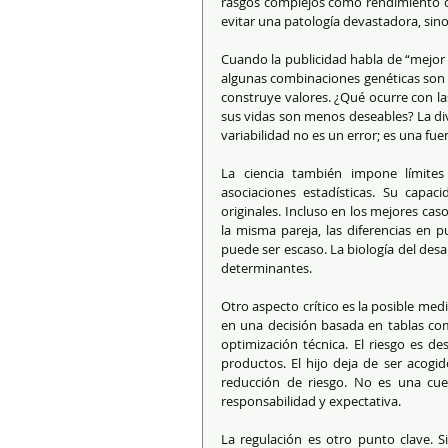
rasgos complejos como rendimiento cog
evitar una patología devastadora, sino
Cuando la publicidad habla de “mejor b
algunas combinaciones genéticas son pr
construye valores. ¿Qué ocurre con la
sus vidas son menos deseables? La di
variabilidad no es un error; es una fuen
La ciencia también impone límites 
asociaciones estadísticas. Su capa
originales. Incluso en los mejores cas
la misma pareja, las diferencias en p
puede ser escaso. La biología del desa
determinantes.
Otro aspecto crítico es la posible med
en una decisión basada en tablas com
optimización técnica. El riesgo es des
productos. El hijo deja de ser acogid
reducción de riesgo. No es una cuest
responsabilidad y expectativa.
La regulación es otro punto clave. S