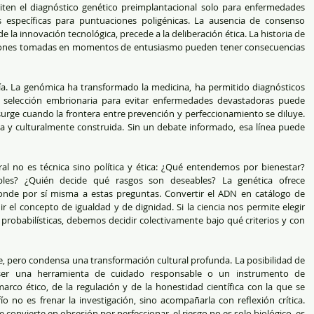
ten el diagnóstico genético preimplantacional solo para enfermedades 
 específicas para puntuaciones poligénicas. La ausencia de consenso 
 la innovación tecnológica, precede a la deliberación ética. La historia de 
siones tomadas en momentos de entusiasmo pueden tener consecuencias 
ía. La genómica ha transformado la medicina, ha permitido diagnósticos 
La selección embrionaria para evitar enfermedades devastadoras puede 
surge cuando la frontera entre prevención y perfeccionamiento se diluye. 
sa y culturalmente construida. Sin un debate informado, esa línea puede 
ral no es técnica sino política y ética: ¿Qué entendemos por bienestar? 
les? ¿Quién decide qué rasgos son deseables? La genética ofrece 
nde por sí misma a estas preguntas. Convertir el ADN en catálogo de 
 el concepto de igualdad y de dignidad. Si la ciencia nos permite elegir 
obabilísticas, debemos decidir colectivamente bajo qué criterios y con 
e, pero condensa una transformación cultural profunda. La posibilidad de 
 ser una herramienta de cuidado responsable o un instrumento de 
rco ético, de la regulación y de la honestidad científica con la que se 
o no es frenar la investigación, sino acompañarla con reflexión crítica. 
convierte en obsesión por perfeccionar, el riesgo no es solo biológico, es 