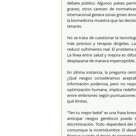
debate público. Algunos países permi
graves; otros carecen de normativas
internacional genera zonas grises donde
la biomedicina muestra que las deci
tenaces.
No se trata de cuestionar la tecnolog
más precisos y terapias dirigidas. 
reducir sufrimiento real. El problema 
La línea entre salud y mejora es difu
desplazarse de manera imperceptible.
En última instancia, la pregunta cent
¿Qué riesgos consideramos aceptab
información poderosa, pero no respo
optimización humana, implica redefinir
entre embriones según puntuaciones pr
qué límites.
“Ten tu mejor bebé” es una frase brev
anticipar riesgos genéticos puede
discriminación. Todo dependerá del ma
comunique la incertidumbre. El desafí
Porque cuando el deseo de proteger se 