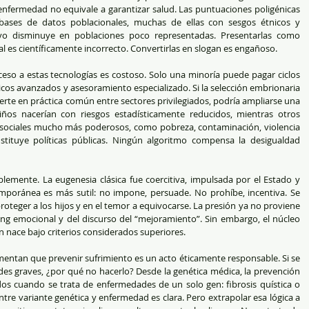
nfermedad no equivale a garantizar salud. Las puntuaciones poligénicas 
bases de datos poblacionales, muchas de ellas con sesgos étnicos y 
vo disminuye en poblaciones poco representadas. Presentarlas como 
l es científicamente incorrecto. Convertirlas en slogan es engañoso.
ceso a estas tecnologías es costoso. Solo una minoría puede pagar ciclos 
ómicos avanzados y asesoramiento especializado. Si la selección embrionaria 
rte en práctica común entre sectores privilegiados, podría ampliarse una 
 niños nacerían con riesgos estadísticamente reducidos, mientras otros 
sociales mucho más poderosos, como pobreza, contaminación, violencia 
stituye políticas públicas. Ningún algoritmo compensa la desigualdad 
lemente. La eugenesia clásica fue coercitiva, impulsada por el Estado y 
emporánea es más sutil: no impone, persuade. No prohíbe, incentiva. Se 
oteger a los hijos y en el temor a equivocarse. La presión ya no proviene 
ting emocional y del discurso del “mejoramiento”. Sin embargo, el núcleo 
én nace bajo criterios considerados superiores.
entan que prevenir sufrimiento es un acto éticamente responsable. Si se 
es graves, ¿por qué no hacerlo? Desde la genética médica, la prevención 
os cuando se trata de enfermedades de un solo gen: fibrosis quística o 
 entre variante genética y enfermedad es clara. Pero extrapolar esa lógica a 