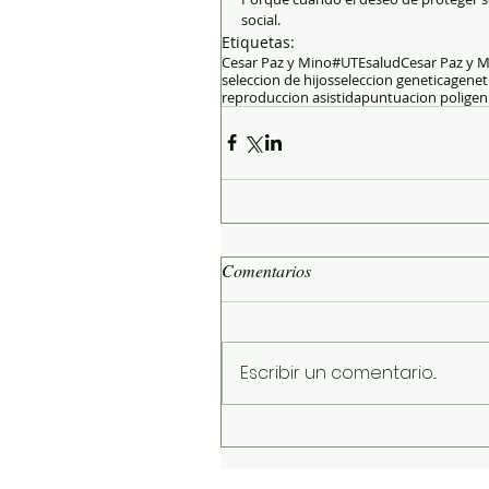
social.
Etiquetas:
Cesar Paz y Mino
#UTEsalud
Cesar Paz y 
seleccion de hijos
seleccion genetica
geneti
reproduccion asistida
puntuacion poligen
Comentarios
Escribir un comentario...