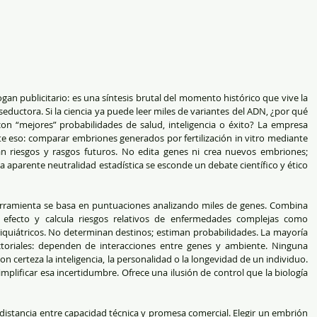
gan publicitario: es una síntesis brutal del momento histórico que vive la 
eductora. Si la ciencia ya puede leer miles de variantes del ADN, ¿por qué 
 con “mejores” probabilidades de salud, inteligencia o éxito? La empresa 
 eso: comparar embriones generados por fertilización in vitro mediante 
n riesgos y rasgos futuros. No edita genes ni crea nuevos embriones; 
a aparente neutralidad estadística se esconde un debate científico y ético 
herramienta se basa en puntuaciones analizando miles de genes. Combina 
 efecto y calcula riesgos relativos de enfermedades complejas como 
siquiátricos. No determinan destinos; estiman probabilidades. La mayoría 
toriales: dependen de interacciones entre genes y ambiente. Ninguna 
 certeza la inteligencia, la personalidad o la longevidad de un individuo. 
mplificar esa incertidumbre. Ofrece una ilusión de control que la biología 
a distancia entre capacidad técnica y promesa comercial. Elegir un embrión 