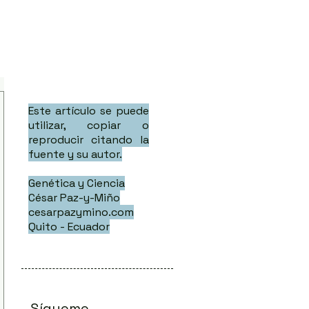
Este artículo se puede
utilizar, copiar o
reproducir citando la
fuente y su autor.
Genética y Ciencia
César Paz-y-Miño
cesarpazymino.com
Quito - Ecuador
Sígueme