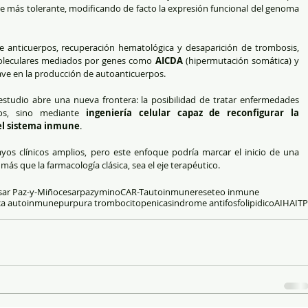
 más tolerante, modificando de facto la expresión funcional del genoma 
e anticuerpos, recuperación hematológica y desaparición de trombosis, 
moleculares mediados por genes como 
AICDA
 (hipermutación somática) y 
clave en la producción de autoanticuerpos.
estudio abre una nueva frontera: la posibilidad de tratar enfermedades 
os, sino mediante 
ingeniería celular capaz de reconfigurar la 
el sistema inmune
.
os clínicos amplios, pero este enfoque podría marcar el inicio de una 
ás que la farmacología clásica, sea el eje terapéutico.
sar Paz-y-Miño
cesarpazymino
CAR-T
autoinmune
reseteo inmune
ca autoinmune
purpura trombocitopenica
sindrome antifosfolipidico
AIHA
ITP