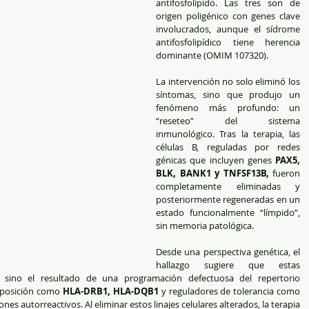
antifosfolípido. Las tres son de 
origen poligénico con genes clave 
involucrados, aunque el sídrome 
antifosfolipídico tiene herencia 
dominante (OMIM 107320).
La intervención no solo eliminó los 
síntomas, sino que produjo un 
fenómeno más profundo: un 
“reseteo” del sistema 
inmunológico. Tras la terapia, las 
células B, reguladas por redes 
génicas que incluyen genes 
PAX5, 
BLK, BANK1 y TNFSF13B,
 fueron 
completamente eliminadas y 
posteriormente regeneradas en un 
estado funcionalmente “límpido”, 
sin memoria patológica.
Desde una perspectiva genética, el 
hallazgo sugiere que estas 
, sino el resultado de una programación defectuosa del repertorio 
sposición como 
HLA-DRB1, HLA-DQB1
 y reguladores de tolerancia como 
nes autorreactivos. Al eliminar estos linajes celulares alterados, la terapia 