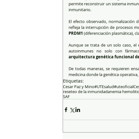
permite reconstruir un sistema inmune
inmunitario.
El efecto observado, normalización d
refleja la interrupción de procesos 
PRDM1
 (diferenciación plasmática), 
Aunque se trata de un solo caso, el 
autoinmunes no solo con fármac
arquitectura genética funcional d
De todas maneras, se requieren ensay
medicina donde la genética operativa, m
Etiquetas:
Cesar Paz y Mino
#UTEsalud
#uteoficial
Ce
reseteo de la inmunidad
anemia hemoliti
SAF