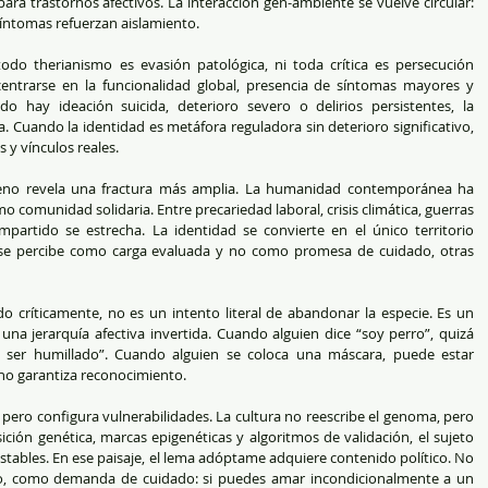
ra trastornos afectivos. La interacción gen-ambiente se vuelve circular: 
 síntomas refuerzan aislamiento.
todo therianismo es evasión patológica, ni toda crítica es persecución 
 centrarse en la funcionalidad global, presencia de síntomas mayores y 
do hay ideación suicida, deterioro severo o delirios persistentes, la 
a. Cuando la identidad es metáfora reguladora sin deterioro significativo, 
s y vínculos reales.
meno revela una fractura más amplia. La humanidad contemporánea ha 
 comunidad solidaria. Entre precariedad laboral, crisis climática, guerras 
partido se estrecha. La identidad se convierte en el único territorio 
 se percibe como carga evaluada y no como promesa de cuidado, otras 
do críticamente, no es un intento literal de abandonar la especie. Es un 
a jerarquía afectiva invertida. Cuando alguien dice “soy perro”, quizá 
n ser humillado”. Cuando alguien se coloca una máscara, puede estar 
no garantiza reconocimiento.
pero configura vulnerabilidades. La cultura no reescribe el genoma, pero 
ción genética, marcas epigenéticas y algoritmos de validación, el sujeto 
tables. En ese paisaje, el lema adóptame adquiere contenido político. No 
no, como demanda de cuidado: si puedes amar incondicionalmente a un 