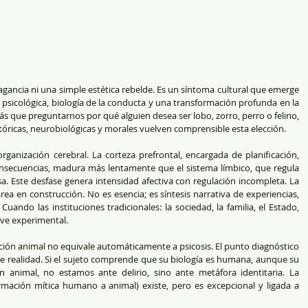
gancia ni una simple estética rebelde. Es un síntoma cultural que emerge 
d psicológica, biología de la conducta y una transformación profunda en la 
ás que preguntarnos por qué alguien desea ser lobo, zorro, perro o felino, 
óricas, neurobiológicas y morales vuelven comprensible esta elección.
ganización cerebral. La corteza prefrontal, encargada de planificación, 
onsecuencias, madura más lentamente que el sistema límbico, que regula 
Este desfase genera intensidad afectiva con regulación incompleta. La 
rea en construcción. No es esencia; es síntesis narrativa de experiencias, 
uando las instituciones tradicionales: la sociedad, la familia, el Estado, 
elve experimental.
icación animal no equivale automáticamente a psicosis. El punto diagnóstico 
 de realidad. Si el sujeto comprende que su biología es humana, aunque su 
 animal, no estamos ante delirio, sino ante metáfora identitaria. La 
formación mítica humano a animal) existe, pero es excepcional y ligada a 