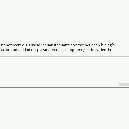
Miño
notimercio
UTEsalud
Therians
theriantropismo
therians y biología
zación
humanidad desplazada
therians adoptame
gnetica y ciencia