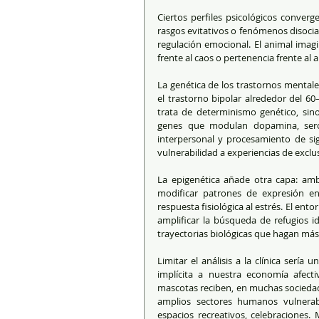
Ciertos perfiles psicológicos converg
rasgos evitativos o fenómenos disociat
regulación emocional. El animal imagi
frente al caos o pertenencia frente al 
La genética de los trastornos mentale
el trastorno bipolar alrededor del 6
trata de determinismo genético, sin
genes que modulan dopamina, seroto
interpersonal y procesamiento de sig
vulnerabilidad a experiencias de exclu
La epigenética añade otra capa: ambi
modificar patrones de expresión en 
respuesta fisiológica al estrés. El ent
amplificar la búsqueda de refugios id
trayectorias biológicas que hagan más 
Limitar el análisis a la clínica serí
implícita a nuestra economía afect
mascotas reciben, en muchas sociedade
amplios sectores humanos vulnerabl
espacios recreativos, celebraciones.