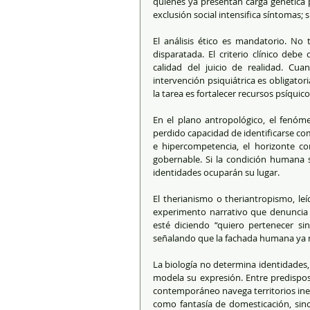
quienes ya presentan carga genética pa
exclusión social intensifica síntomas;
El análisis ético es mandatorio. No 
disparatada. El criterio clínico debe
calidad del juicio de realidad. Cuan
intervención psiquiátrica es obligatori
la tarea es fortalecer recursos psíquico
En el plano antropológico, el fenó
perdido capacidad de identificarse como
e hipercompetencia, el horizonte com
gobernable. Si la condición humana
identidades ocuparán su lugar.
El therianismo o theriantropismo, leí
experimento narrativo que denuncia un
esté diciendo “quiero pertenecer si
señalando que la fachada humana ya 
La biología no determina identidades, 
modela su expresión. Entre predisposi
contemporáneo navega territorios ines
como fantasía de domesticación, si