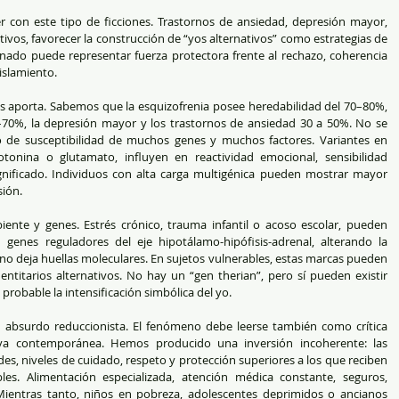
er con este tipo de ficciones. Trastornos de ansiedad, depresión mayor, 
ivos, favorecer la construcción de “yos alternativos” como estrategias de 
nado puede representar fuerza protectora frente al rechazo, coherencia 
aislamiento.
s aporta. Sabemos que la esquizofrenia posee heredabilidad del 70–80%, 
0–70%, la depresión mayor y los trastornos de ansiedad 30 a 50%. No se 
o de susceptibilidad de muchos genes y muchos factores. Variantes en 
nina o glutamato, influyen en reactividad emocional, sensibilidad 
nificado. Individuos con alta carga multigénica pueden mostrar mayor 
sión.
ente y genes. Estrés crónico, trauma infantil o acoso escolar, pueden 
genes reguladores del eje hipotálamo-hipófisis-adrenal, alterando la 
orno deja huellas moleculares. En sujetos vulnerables, estas marcas pueden 
entitarios alternativos. No hay un “gen therian”, pero sí pueden existir 
probable la intensificación simbólica del yo.
a un absurdo reduccionista. El fenómeno debe leerse también como crítica 
iva contemporánea. Hemos producido una inversión incoherente: las 
s, niveles de cuidado, respeto y protección superiores a los que reciben 
es. Alimentación especializada, atención médica constante, seguros, 
 Mientras tanto, niños en pobreza, adolescentes deprimidos o ancianos 