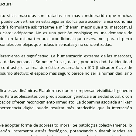
ctural.
ora: si las mascotas son tratadas con más consideración que muchas 
 puede convertirse en estrategia simbólica para acceder a esa economía 
ría formularse así: “trátame a mí, therian, mejor que a tu mascota”. El 
es claro: adóptame. No es una petición zoológica; es una demanda de 
ido con la misma ternura incondicional que reservamos para el perro 
sonales complejas que incluso insensatas y no concientizadas.
lazamiento es significativo. La humanización extrema de las mascotas, 
ca de las personas. Somos métricas, datos, productividad. La identidad 
ntraste, el animal doméstico es amado sin ICD (Indicador Clave de 
surdo afectivo: el espacio más seguro parece no ser la humanidad, sino 
fica estas dinámicas. Plataformas que recompensan visibilidad, generan 
. Para adolescentes con predisposición genética a ansiedad social, o con 
pacios ofrecen reconocimiento inmediato. La dopamina asociada a “likes” 
pertenencia digital puede resultar más predecible que la interacción 
le adoptar forma de sobresalto moral. Se patologiza colectivamente, lo 
ación incrementa estrés fisiológico, potenciando vulnerabilidades en 