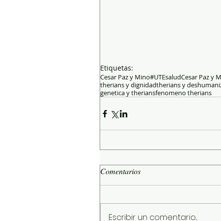
Etiquetas:
Cesar Paz y Mino
#UTEsalud
Cesar Paz y 
therians y dignidad
therians y deshumani
genetica y therians
fenomeno therians
Comentarios
Escribir un comentario...