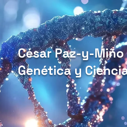
César Paz-y-Miño
Genética y Cienci