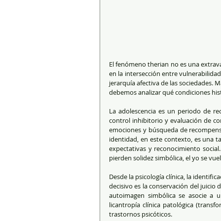
El fenómeno therian no es una extrava
en la intersección entre vulnerabilida
jerarquía afectiva de las sociedades. M
debemos analizar qué condiciones hist
La adolescencia es un periodo de reor
control inhibitorio y evaluación de c
emociones y búsqueda de recompensa. 
identidad, en este contexto, es una ta
expectativas y reconocimiento social. C
pierden solidez simbólica, el yo se vu
Desde la psicología clínica, la identif
decisivo es la conservación del juicio
autoimagen simbólica se asocie a un
licantropía clínica patológica (trans
trastornos psicóticos.