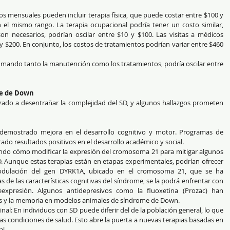
os mensuales pueden incluir terapia física, que puede costar entre $100 y 
 el mismo rango. La terapia ocupacional podría tener un costo similar, 
n necesarios, podrían oscilar entre $10 y $100. Las visitas a médicos 
y $200. En conjunto, los costos de tratamientos podrían variar entre $460 
umando tanto la manutención como los tratamientos, podría oscilar entre 
me de Down
ado a desentrañar la complejidad del SD, y algunos hallazgos prometen 
demostrado mejora en el desarrollo cognitivo y motor. Programas de 
o resultados positivos en el desarrollo académico y social.
ando cómo modificar la expresión del cromosoma 21 para mitigar algunos 
D. Aunque estas terapias están en etapas experimentales, podrían ofrecer 
modulación del gen DYRK1A, ubicado en el cromosoma 21, que se ha 
de las características cognitivas del síndrome, se la podrá enfrentar con 
xpresión. Algunos antidepresivos como la fluoxetina (Prozac) han 
s y la memoria en modelos animales de síndrome de Down.
nal: En individuos con SD puede diferir del de la población general, lo que 
as condiciones de salud. Esto abre la puerta a nuevas terapias basadas en 
al.