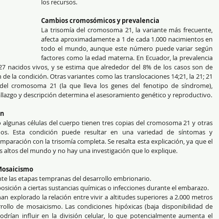
los recursos.
Cambios cromosómicos y prevalencia
La trisomía del cromosoma 21, la variante más frecuente, 
afecta aproximadamente a 1 de cada 1.000 nacimientos en 
todo el mundo, aunque este número puede variar según 
factores como la edad materna. En Ecuador, la prevalencia 
 nacidos vivos, y se estima que alrededor del 8% de los casos son de 
la condición. Otras variantes como las translocaciones 14;21, la 21; 21 
a del cromosoma 21 (la que lleva los genes del fenotipo de síndrome), 
lazgo y descripción determina el asesoramiento genético y reproductivo.
wn
algunas células del cuerpo tienen tres copias del cromosoma 21 y otras 
os. Esta condición puede resultar en una variedad de síntomas y 
omparación con la trisomía completa. Se resalta esta explicación, ya que el 
 altos del mundo y no hay una investigación que lo explique.
 Mosaicismo
ante las etapas tempranas del desarrollo embrionario.
sición a ciertas sustancias químicas o infecciones durante el embarazo.
an explorado la relación entre vivir a altitudes superiores a 2.000 metros 
rrollo de mosaicismo. Las condiciones hipóxicas (baja disponibilidad de 
odrían influir en la división celular, lo que potencialmente aumenta el 