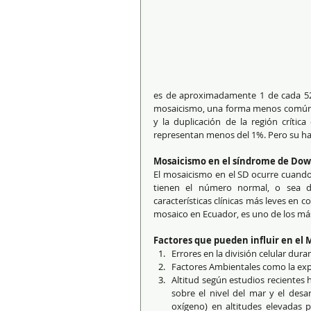
es de aproximadamente 1 de cada 527
mosaicismo, una forma menos común de 
y la duplicación de la región crític
representan menos del 1%. Pero su hal
Mosaicismo en el síndrome de Do
El mosaicismo en el SD ocurre cuando 
tienen el número normal, o sea d
características clínicas más leves en c
mosaico en Ecuador, es uno de los más
Factores que pueden influir en el
Errores en la división celular dur
Factores Ambientales como la expo
Altitud según estudios recientes h
sobre el nivel del mar y el desa
oxígeno) en altitudes elevadas p