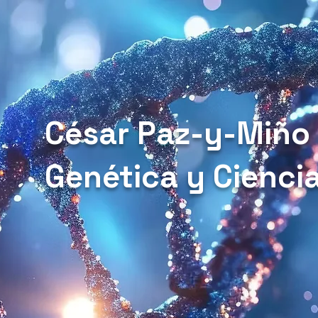
César Paz-y-Miño
Genética y Cienci