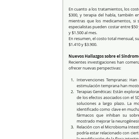
En cuanto a los tratamientos, los cost
$300, y terapia del habla, también en
mientras que los medicamentos, si so
especialistas pueden costar entre $50 
y $1.500 al mes.
En resumen, el costo total mensual, s
$1.410 y $3.900.
Nuevos Hallazgos sobre el Síndro
Recientes investigaciones han comenz
ofrecer nuevas perspectivas:
Intervenciones Tempranas: Han 
estimulación temprana han mostrad
Terapias Genéticas: Están explor
de los efectos asociados con el S
soluciones a largo plazo. La 
identificado como clave en muchas 
fármacos que inhiban su sobree
mostrado mejorar la neurogénesi
Relación con el Microbioma Intesti
podría estar relacionado con ciert
la modificación de la flora intestin