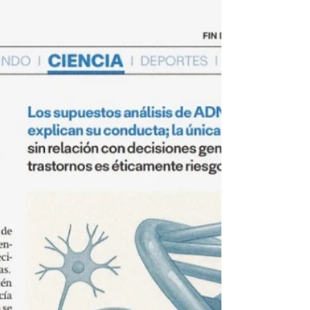
César Paz-y-Miño. Para NOTIMERCIO La genética
suele exhibirse como una ciencia exacta, rigurosa y
definitiva, escrita en el lenguaje solemne de los
cromosomas, las estadísticas y los valores “p”. Sin
embargo, su historia está llena de afirmaciones
pronunciadas con tal seguridad que hoy solo pueden
leerse como auténticas inocentadas científicas.
Algunas nacieron de la ingenuidad, otras del exceso
de confianza y unas cuantas de la presión por
destacar. La genética, a diferencia