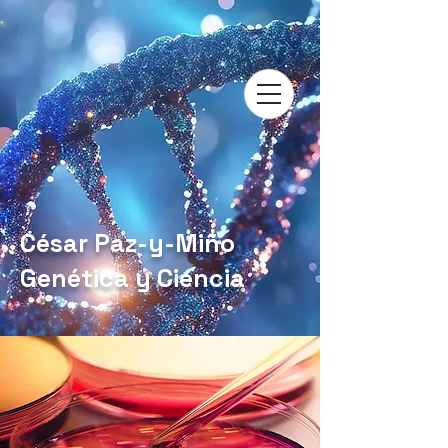
César Paz-y-Miño
Genética y Ciencia