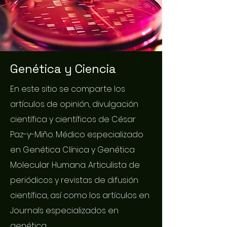
Genética y Ciencia
En este sitio se comparte los
artículos de opinión, divulgación
científica y científicos de César
Paz-y-Miño. Médico especializado
en Genética Clínica y Genética
Molecular Humana. Articulista de
periódicos y revistas de difusión
científica, así como los artículos en
Journals especializados en
genética.