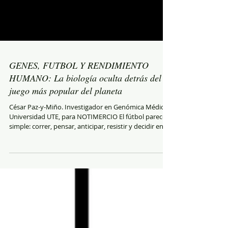
GENES, FUTBOL Y RENDIMIENTO
HUMANO: La biología oculta detrás del
juego más popular del planeta
César Paz-y-Miño. Investigador en Genómica Médica.
Universidad UTE, para NOTIMERCIO El fútbol parece
simple: correr, pensar, anticipar, resistir y decidir en
segundos. Sin embargo, detrás de cada aceleración,
pase preciso o recuperación física existe una compleja
arquitectura biológica donde participan músculos,
hormonas, metabolismo, sistema nervioso y cientos
de genes interactuando simultáneamente. El
futbolista moderno no es únicamente resultado del