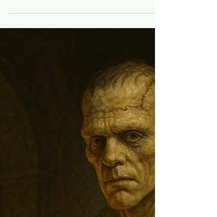
El “Loco Velasco”: La Bipolaridad como
Destino Nacional
César Paz-y-Miño, Investigador en Genéticay
Genómica Médica, Universidad UTE, para
NOTIMERCIO Dentro de mi propuesta de análisis de
personajes históricos, formulo una visión
genético/psicológica de José María Velasco Ibarra:
político, intelectual y orador impactante, que como
figura peculiar y temperamento impetuoso, parece
regido por una fuerza que denuncia algo desolador.
Su ciclo de cinco presidencias, seguidas por cuatro
caídas abruptas al exilio, dibuja un patrón que el