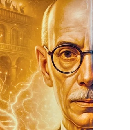
versiones afirman el encuentro de mutaciones
compatibles con síndrome de Kallmann (trastorno
congénito que combina hipogonadismo y anosmia
por ausencia de neuronas gonadales y olfatorias),
altos puntajes genéticos de riesgo psiquiátrico y ra