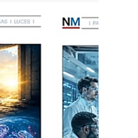
SpudCell (cèlula artificial): cuando la
química se organiza hasta parecer vida
César Paz-y-Miño. Investigador en Genética y
Genómica Médica. Universidad UTE Durante siglo y
medio la biología ha vivido escondiendo, sin decirlo
del todo, un residuo vitalista: la idea de que hay algo,
un principio organizador, una “chispa”, que separa lo
vivo de lo inerte y que la ciencia, en el mejor de los
casos, solo puede describir desde afuera. Esta semana
esa frontera se ha vuelto más delgada. Un equipo
científico en biología sintética, presentó SpudCell, un
sistema