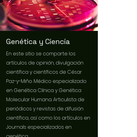
Genética y Ciencia
En este sitio se comparte los
artículos de opinión, divulgación
científica y científicos de César
Paz-y-Miño. Médico especializado
en Genética Clínica y Genética
Molecular Humana. Articulista de
periódicos y revistas de difusión
científica, así como los artículos en
Journals especializados en
genética.