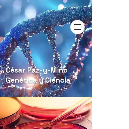
César Paz-y-Miño
Genética y Ciencia