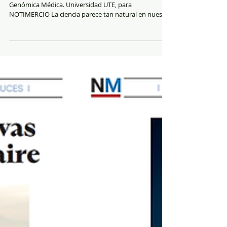
La invención de la ciencia: cuando la
humanidad decidió dejar de creer y empezó
a demostrar
César Paz-y-Miño. Investigador en Genética y
Genómica Médica. Universidad UTE, para
NOTIMERCIO La ciencia parece tan natural en nuestra
vida cotidiana que pocas veces nos preguntamos
cuándo nació realmente. Convivimos con teléfonos
inteligentes, vacunas, inteligencia artificial, satélites,
secuenciación del ADN y medicina personalizada
como si fueran la consecuencia lógica de la evolución
humana. Sin embargo, la ciencia moderna no ha
existido siempre. Hubo un momento decisivo