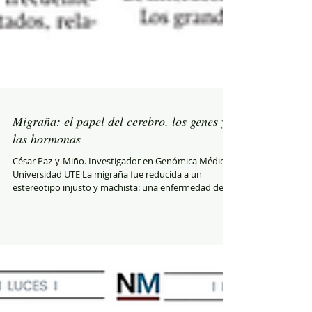
Migraña: el papel del cerebro, los genes y
las hormonas
César Paz-y-Miño. Investigador en Genómica Médica.
Universidad UTE La migraña fue reducida a un
estereotipo injusto y machista: una enfermedad de
mujeres "nerviosas", "histéricas" o incapaces de
manejar el estrés. Hoy la neurociencia ha
desmontado esa visión. La migraña es un trastorno
neurológico complejo, con una sólida base genética,
en el que interactúan el cerebro, las hormonas, el
sistema inmunitario y el ambiente. Comprender esta