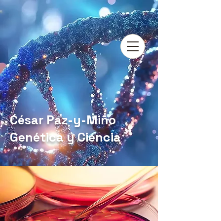
César Paz-y-Miño
Genética y Ciencia