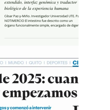
El intestino como sistema endócrino
extendido, interfaz genómica y traductor
biológico de la experiencia humana
César Paz-y-Miño. Investigador Universidad UTE. Para
NOTIMERCIO El intestino fue descrito como un
órgano funcionalmente simple, encargado de digerir
alimentos y absorber nutrientes. Esta visión
mecánica, heredada de la anatomía clásica, hoy
resulta científicamente obsoleta. La biología actual
demuestra que el intestino es uno de los sistemas
reguladores más complejos del cuerpo humano:
actúa como órgano endocrino distribuido, alberga la
mayor parte del sistema inmunológico y