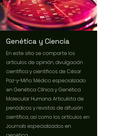
Genética y Ciencia
En este sitio se comparte los
artículos de opinión, divulgación
científica y científicos de César
Paz-y-Miño. Médico especializado
en Genética Clínica y Genética
Molecular Humana. Articulista de
periódicos y revistas de difusión
científica, así como los artículos en
Journals especializados en
genética.