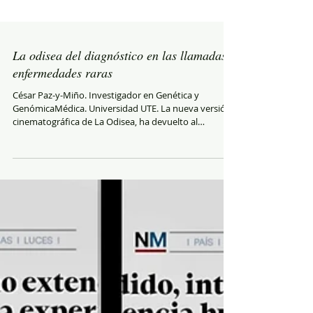
La odisea del diagnóstico en las llamadas
enfermedades raras
César Paz-y-Miño. Investigador en Genética y
GenómicaMédica. Universidad UTE. La nueva versión
cinematográfica de La Odisea, ha devuelto al
presente una historia antigua: la del ser humano que
intenta regresar a casa después de la destrucción y la
guerra. Troya cae, los vencedores parten, pero la
tragedia no termina cuando cesan las armas.
Continúa en los cuerpos heridos, en las familias rotas,
en quienes quedan sin patria y en quienes deben
atravesar un mundo hostil para rec